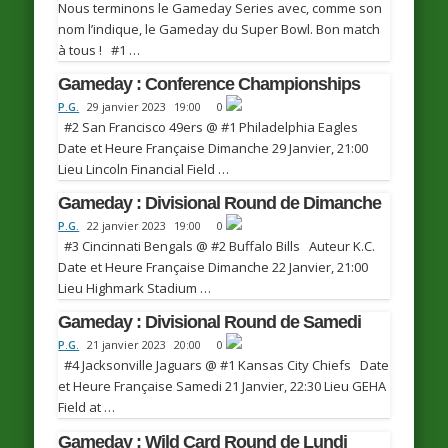
Nous terminons le Gameday Series avec, comme son
nom l’indique, le Gameday du Super Bowl. Bon match
à tous ! #1 …
Gameday : Conference Championships
P.G.
29 janvier 2023
19:00
0
#2 San Francisco 49ers @ #1 Philadelphia Eagles
Date et Heure Française Dimanche 29 Janvier, 21:00
Lieu Lincoln Financial Field …
Gameday : Divisional Round de Dimanche
P.G.
22 janvier 2023
19:00
0
#3 Cincinnati Bengals @ #2 Buffalo Bills Auteur K.C.
Date et Heure Française Dimanche 22 Janvier, 21:00
Lieu Highmark Stadium …
Gameday : Divisional Round de Samedi
P.G.
21 janvier 2023
20:00
0
#4 Jacksonville Jaguars @ #1 Kansas City Chiefs Date
et Heure Française Samedi 21 Janvier, 22:30 Lieu GEHA
Field at …
Gameday : Wild Card Round de Lundi