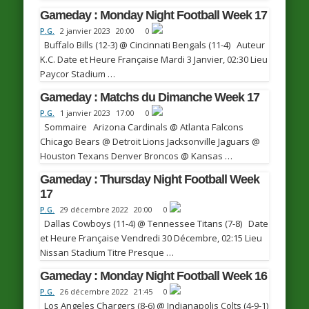
Gameday : Monday Night Football Week 17
P.G.
2 janvier 2023
20:00
0
Buffalo Bills (12-3) @ Cincinnati Bengals (11-4) Auteur
K.C. Date et Heure Française Mardi 3 Janvier, 02:30 Lieu
Paycor Stadium …
Gameday : Matchs du Dimanche Week 17
P.G.
1 janvier 2023
17:00
0
Sommaire Arizona Cardinals @ Atlanta Falcons
Chicago Bears @ Detroit Lions Jacksonville Jaguars @
Houston Texans Denver Broncos @ Kansas …
Gameday : Thursday Night Football Week
17
P.G.
29 décembre 2022
20:00
0
Dallas Cowboys (11-4) @ Tennessee Titans (7-8) Date
et Heure Française Vendredi 30 Décembre, 02:15 Lieu
Nissan Stadium Titre Presque …
Gameday : Monday Night Football Week 16
P.G.
26 décembre 2022
21:45
0
Los Angeles Chargers (8-6) @ Indianapolis Colts (4-9-1)