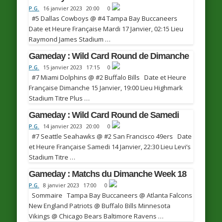
P.G.
16 janvier 2023
20:00
0
#5 Dallas Cowboys @ #4 Tampa Bay Buccaneers
Date et Heure Française Mardi 17 Janvier, 02:15 Lieu
Raymond James Stadium …
Gameday : Wild Card Round de Dimanche
P.G.
15 janvier 2023
17:15
0
#7 Miami Dolphins @ #2 Buffalo Bills Date et Heure
Française Dimanche 15 Janvier, 19:00 Lieu Highmark
Stadium Titre Plus …
Gameday : Wild Card Round de Samedi
P.G.
14 janvier 2023
20:00
0
#7 Seattle Seahawks @ #2 San Francisco 49ers Date
et Heure Française Samedi 14 Janvier, 22:30 Lieu Levi’s
Stadium Titre …
Gameday : Matchs du Dimanche Week 18
P.G.
8 janvier 2023
17:00
0
Sommaire Tampa Bay Buccaneers @ Atlanta Falcons
New England Patriots @ Buffalo Bills Minnesota
Vikings @ Chicago Bears Baltimore Ravens …