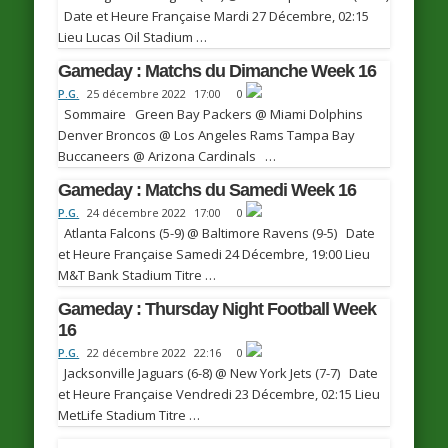
Date et Heure Française Mardi 27 Décembre, 02:15
Lieu Lucas Oil Stadium …
Gameday : Matchs du Dimanche Week 16
P.G.
25 décembre 2022
17:00
0
Sommaire Green Bay Packers @ Miami Dolphins
Denver Broncos @ Los Angeles Rams Tampa Bay
Buccaneers @ Arizona Cardinals …
Gameday : Matchs du Samedi Week 16
P.G.
24 décembre 2022
17:00
0
Atlanta Falcons (5-9) @ Baltimore Ravens (9-5) Date
et Heure Française Samedi 24 Décembre, 19:00 Lieu
M&T Bank Stadium Titre …
Gameday : Thursday Night Football Week
16
P.G.
22 décembre 2022
22:16
0
Jacksonville Jaguars (6-8) @ New York Jets (7-7) Date
et Heure Française Vendredi 23 Décembre, 02:15 Lieu
MetLife Stadium Titre …