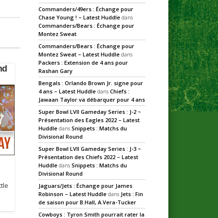
Commanders/49ers : Échange pour
Chase Young ! – Latest Huddle
dans
Commanders/Bears : Échange pour
Montez Sweat
Commanders/Bears : Échange pour
Montez Sweat – Latest Huddle
dans
Packers : Extension de 4 ans pour
nd
Rashan Gary
Bengals : Orlando Brown Jr. signe pour
4 ans – Latest Huddle
dans
Chiefs :
Jawaan Taylor va débarquer pour 4 ans
Super Bowl LVII Gameday Series : J-2 ~
Présentation des Eagles 2022 – Latest
Huddle
dans
Snippets : Matchs du
Divisional Round
Super Bowl LVII Gameday Series : J-3 ~
Présentation des Chiefs 2022 – Latest
@
Huddle
dans
Snippets : Matchs du
Divisional Round
tle
Jaguars/Jets : Échange pour James
Robinson – Latest Huddle
dans
Jets : Fin
de saison pour B.Hall, A.Vera-Tucker
Cowboys : Tyron Smith pourrait rater la