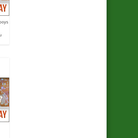
wboys
u