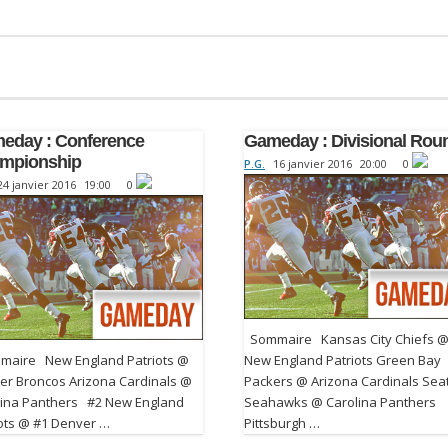
eday : Conference
Gameday : Divisional Rou
mpionship
P.G.
16 janvier 2016
20:00
0
24 janvier 2016
19:00
0
Sommaire Kansas City Chiefs 
aire New England Patriots @
New England Patriots Green Bay
er Broncos Arizona Cardinals @
Packers @ Arizona Cardinals Seat
lina Panthers #2 New England
Seahawks @ Carolina Panthers
iots @ #1 Denver …
Pittsburgh …