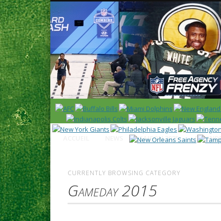
News en français sur la NFL et le Football Américain (Foot
ACCUEIL
NEWS
SAISON 2025
CALENDR
CURRENTLY BROWSING CATEGORY
Gameday 2015