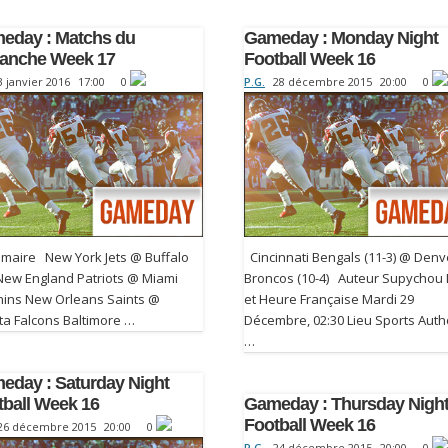
eday : Matchs du
Gameday : Monday Night
anche Week 17
Football Week 16
3 janvier 2016
17:00
0
P.G.
28 décembre 2015
20:00
0
aire New York Jets @ Buffalo
Cincinnati Bengals (11-3) @ Denv
 New England Patriots @ Miami
Broncos (10-4) Auteur Supychou
hins New Orleans Saints @
et Heure Française Mardi 29
ta Falcons Baltimore …
Décembre, 02:30 Lieu Sports Auth
…
eday : Saturday Night
tball Week 16
Gameday : Thursday Nigh
Football Week 16
26 décembre 2015
20:00
0
P.G.
24 décembre 2015
20:00
0