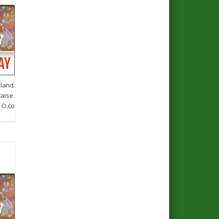
kland
çaise
 O.co