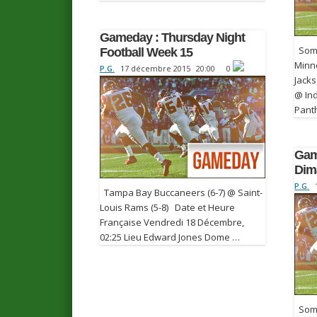
Gameday : Thursday Night
Somm
Football Week 15
Minn
P.G.
17 décembre 2015
20:00
0
Jack
@ Ind
Pant
Gam
Dim
P.G.
Tampa Bay Buccaneers (6-7) @ Saint-
Louis Rams (5-8) Date et Heure
Française Vendredi 18 Décembre,
02:25 Lieu Edward Jones Dome …
Somm