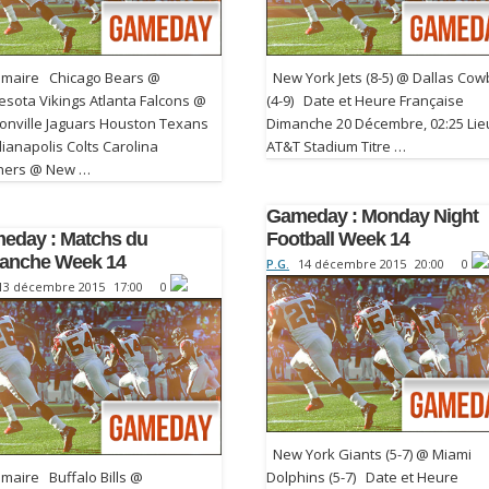
aire Chicago Bears @
New York Jets (8-5) @ Dallas Co
esota Vikings Atlanta Falcons @
(4-9) Date et Heure Française
sonville Jaguars Houston Texans
Dimanche 20 Décembre, 02:25 Lie
ianapolis Colts Carolina
AT&T Stadium Titre …
hers @ New …
Gameday : Monday Night
eday : Matchs du
Football Week 14
anche Week 14
P.G.
14 décembre 2015
20:00
0
13 décembre 2015
17:00
0
New York Giants (5-7) @ Miami
aire Buffalo Bills @
Dolphins (5-7) Date et Heure