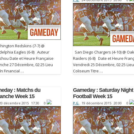
ington Redskins (7-7) @
delphia Eagles (6-8) Auteur
San Diego Chargers (4-10) @ Oa
chou Date et Heure Française
Raiders (6-8) Date et Heure Fran
nche 27 Décembre, 02:25 Lieu
Vendredi 25 Décembre, 02:25 Lieu
ln Financial …
Coliseum Titre …
eday : Matchs du
Gameday : Saturday Night
anche Week 15
Football Week 15
20 décembre 2015
17:30
0
P.G.
19 décembre 2015
20:00
0