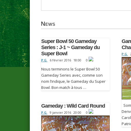
News
Super Bowl 50 Gameday
Gam
Series : J-1 ~ Gameday du
Cha
Super Bowl
P.G.
P.G.
6 février 2016
18:00
0
Nous terminons le Super Bowl 50
Gameday Series avec, comme son
nom l’indique, le Gameday du Super
Bowl. Bon match à tous …
Somm
Gameday : Wild Card Round
Denv
P.G.
9 janvier 2016
20:00
0
Caro
Patr