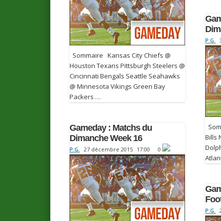
Gam
Dim
P.G.
Sommaire Kansas City Chiefs @
Houston Texans Pittsburgh Steelers @
Cincinnati Bengals Seattle Seahawks
@ Minnesota Vikings Green Bay
Packers …
Somm
Gameday : Matchs du
Bills
Dimanche Week 16
Dolp
P.G.
27 décembre 2015
17:00
0
Atlan
Gam
Foo
P.G.