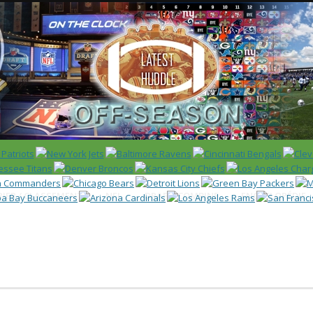
 US)
IER / CLASSEMENT
NFL
DRAFT/COMBINE
ENCYCLOPÉDIE