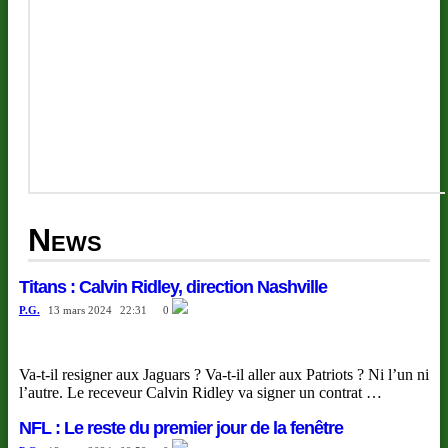
News
Titans : Calvin Ridley, direction Nashville
P.G.
13 mars 2024
22:31
0
Va-t-il resigner aux Jaguars ? Va-t-il aller aux Patriots ? Ni l’un ni
l’autre. Le receveur Calvin Ridley va signer un contrat …
NFL : Le reste du premier jour de la fenêtre