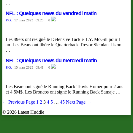
…
NFL : Quelques news du vendredi matin
P.G.
17 mars 2023
09:25
0
Les 49ers ont resigné le Defensive Tackle T.Y. McGill pour 1
an. Les Bears ont libéré le Quarterback Trevor Siemian. Ils ont
…
NFL : Quelques news du mercredi matin
P.G.
15 mars 2023
09:41
0
Les Bears ont signé le Running Back Travis Homer pour 2 ans
et 4.5M$. Les Broncos ont signé le Running Back Samaje …
←
Previous Page
1
2
3
4
5
…
45
Next Page
→
© 2026 Latest Huddle