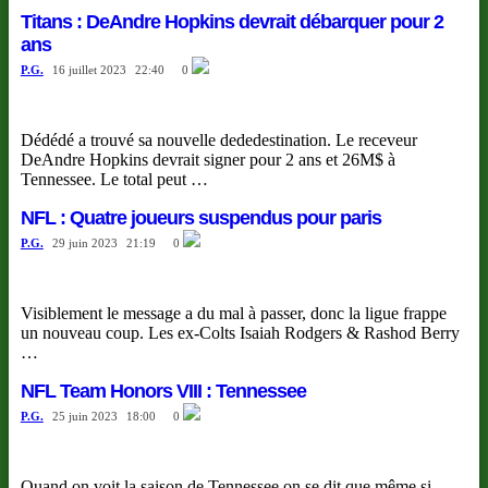
Titans : DeAndre Hopkins devrait débarquer pour 2
ans
P.G.
16 juillet 2023
22:40
0
Dédédé a trouvé sa nouvelle dededestination. Le receveur
DeAndre Hopkins devrait signer pour 2 ans et 26M$ à
Tennessee. Le total peut …
NFL : Quatre joueurs suspendus pour paris
P.G.
29 juin 2023
21:19
0
Visiblement le message a du mal à passer, donc la ligue frappe
un nouveau coup. Les ex-Colts Isaiah Rodgers & Rashod Berry
…
NFL Team Honors VIII : Tennessee
P.G.
25 juin 2023
18:00
0
Quand on voit la saison de Tennessee on se dit que même si