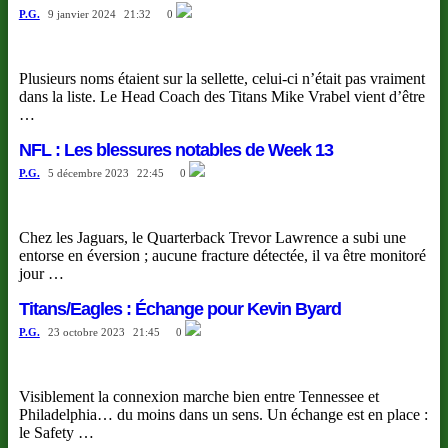
P.G.
9 janvier 2024
21:32
0
Plusieurs noms étaient sur la sellette, celui-ci n’était pas vraiment
dans la liste. Le Head Coach des Titans Mike Vrabel vient d’être
…
NFL : Les blessures notables de Week 13
P.G.
5 décembre 2023
22:45
0
Chez les Jaguars, le Quarterback Trevor Lawrence a subi une
entorse en éversion ; aucune fracture détectée, il va être monitoré
jour …
Titans/Eagles : Échange pour Kevin Byard
P.G.
23 octobre 2023
21:45
0
Visiblement la connexion marche bien entre Tennessee et
Philadelphia… du moins dans un sens. Un échange est en place :
le Safety …