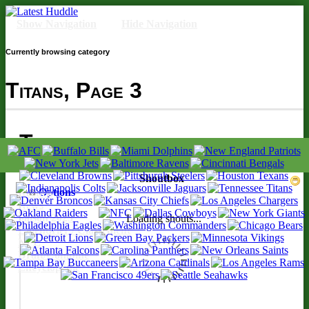
Latest Huddle
News en français sur la NFL et le Football Américain (Foot US)
Show Navigation
Hide Navigation
Currently browsing category
Titans, Page 3
Tchat
Accueil
News
Saison 2025
Calendrier / Classement
NFL
Draft/Combine
Encyclopédie