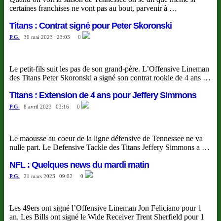
certaines franchises ne vont pas au bout, parvenir à …
Titans : Contrat signé pour Peter Skoronski
P.G.
30 mai 2023
23:03
0
Le petit-fils suit les pas de son grand-père. L’Offensive Lineman
des Titans Peter Skoronski a signé son contrat rookie de 4 ans …
Titans : Extension de 4 ans pour Jeffery Simmons
P.G.
8 avril 2023
03:16
0
Le maousse au coeur de la ligne défensive de Tennessee ne va
nulle part. Le Defensive Tackle des Titans Jeffery Simmons a …
NFL : Quelques news du mardi matin
P.G.
21 mars 2023
09:02
0
Les 49ers ont signé l’Offensive Lineman Jon Feliciano pour 1
an. Les Bills ont signé le Wide Receiver Trent Sherfield pour 1