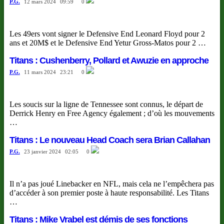
P.G.
12 mars 2024
09:59
0
Les 49ers vont signer le Defensive End Leonard Floyd pour 2
ans et 20M$ et le Defensive End Yetur Gross-Matos pour 2 …
Titans : Cushenberry, Pollard et Awuzie en approche
P.G.
11 mars 2024
23:21
0
Les soucis sur la ligne de Tennessee sont connus, le départ de
Derrick Henry en Free Agency également ; d’où les mouvements
…
Titans : Le nouveau Head Coach sera Brian Callahan
P.G.
23 janvier 2024
02:05
0
Il n’a pas joué Linebacker en NFL, mais cela ne l’empêchera pas
d’accéder à son premier poste à haute responsabilité. Les Titans
…
Titans : Mike Vrabel est démis de ses fonctions