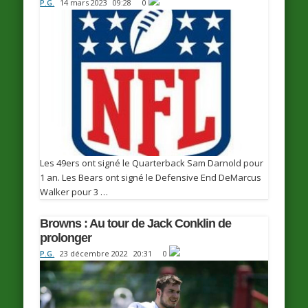
P.G.
14 mars 2023
09:28
0
Les 49ers ont signé le Quarterback Sam Darnold pour
1 an. Les Bears ont signé le Defensive End DeMarcus
Walker pour 3 …
Browns : Au tour de Jack Conklin de
prolonger
P.G.
23 décembre 2022
20:31
0