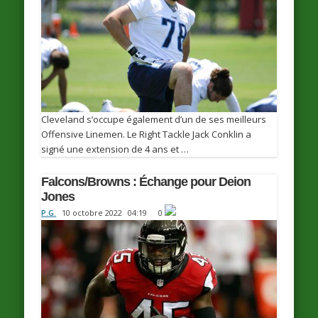
Cleveland s’occupe également d’un de ses meilleurs
Offensive Linemen. Le Right Tackle Jack Conklin a
signé une extension de 4 ans et …
Falcons/Browns : Échange pour Deion
Jones
P.G.
10 octobre 2022
04:19
0