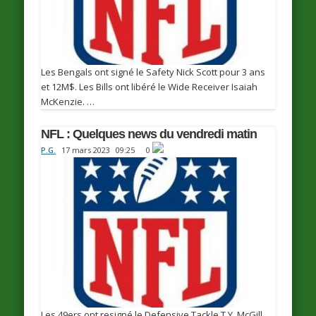
Les Bengals ont signé le Safety Nick Scott pour 3 ans
et 12M$. Les Bills ont libéré le Wide Receiver Isaiah
McKenzie. …
NFL : Quelques news du vendredi matin
P.G.
17 mars 2023
09:25
0
Les 49ers ont resigné le Defensive Tackle T.Y. McGill