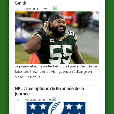
Smith
P.G.
13 mai 2023
16:49
0
Le joueur était mécontent et voulait partir, c’est chose
faite. Les Browns et les Vikings ont un échange en
place : Za’Darius …
NFL : Les options de 5e année de la
journée
P.G.
1 mai 2023
20:43
0