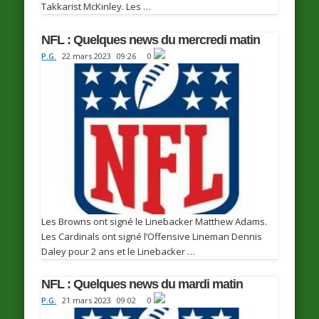
Takkarist McKinley. Les …
NFL : Quelques news du mercredi matin
P.G.
22 mars 2023
09:26
0
Les Browns ont signé le Linebacker Matthew Adams.
Les Cardinals ont signé l’Offensive Lineman Dennis
Daley pour 2 ans et le Linebacker …
NFL : Quelques news du mardi matin
P.G.
21 mars 2023
09:02
0