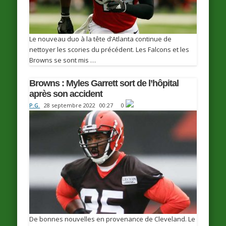
Le nouveau duo à la tête d’Atlanta continue de
nettoyer les scories du précédent. Les Falcons et les
Browns se sont mis …
Browns : Myles Garrett sort de l’hôpital
après son accident
P.G.
28 septembre 2022
00:27
0
De bonnes nouvelles en provenance de Cleveland. Le