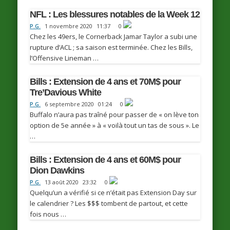
NFL : Les blessures notables de la Week 12
P.G.
1 novembre 2020
11:37
0
Chez les 49ers, le Cornerback Jamar Taylor a subi une
rupture d’ACL ; sa saison est terminée. Chez les Bills,
l’Offensive Lineman …
Bills : Extension de 4 ans et 70M$ pour
Tre’Davious White
P.G.
6 septembre 2020
01:24
0
Buffalo n’aura pas traîné pour passer de « on lève ton
option de 5e année » à « voilà tout un tas de sous ». Le
…
Bills : Extension de 4 ans et 60M$ pour
Dion Dawkins
P.G.
13 août 2020
23:32
0
Quelqu’un a vérifié si ce n’était pas Extension Day sur
le calendrier ? Les $$$ tombent de partout, et cette
fois nous …