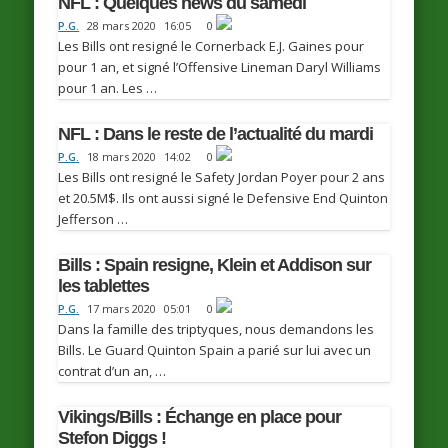
NFL : Quelques news du samedi
P.G.
28 mars 2020
16:05
0
Les Bills ont resigné le Cornerback E.J. Gaines pour
pour 1 an, et signé l’Offensive Lineman Daryl Williams
pour 1 an. Les …
NFL : Dans le reste de l’actualité du mardi
P.G.
18 mars 2020
14:02
0
Les Bills ont resigné le Safety Jordan Poyer pour 2 ans
et 20.5M$. Ils ont aussi signé le Defensive End Quinton
Jefferson …
Bills : Spain resigne, Klein et Addison sur
les tablettes
P.G.
17 mars 2020
05:01
0
Dans la famille des triptyques, nous demandons les
Bills. Le Guard Quinton Spain a parié sur lui avec un
contrat d’un an, …
Vikings/Bills : Échange en place pour
Stefon Diggs !