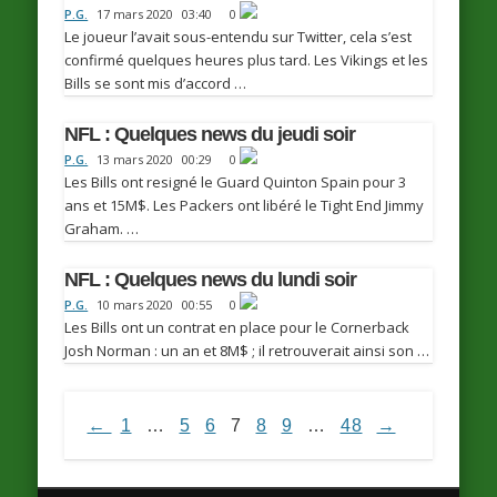
P.G.
17 mars 2020
03:40
0
Le joueur l’avait sous-entendu sur Twitter, cela s’est
confirmé quelques heures plus tard. Les Vikings et les
Bills se sont mis d’accord …
NFL : Quelques news du jeudi soir
P.G.
13 mars 2020
00:29
0
Les Bills ont resigné le Guard Quinton Spain pour 3
ans et 15M$. Les Packers ont libéré le Tight End Jimmy
Graham. …
NFL : Quelques news du lundi soir
P.G.
10 mars 2020
00:55
0
Les Bills ont un contrat en place pour le Cornerback
Josh Norman : un an et 8M$ ; il retrouverait ainsi son …
←
1
…
5
6
7
8
9
…
48
→