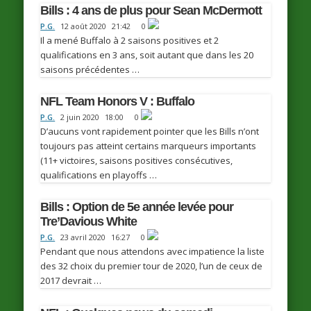
Bills : 4 ans de plus pour Sean McDermott
P.G.
12 août 2020
21:42
0
Il a mené Buffalo à 2 saisons positives et 2
qualifications en 3 ans, soit autant que dans les 20
saisons précédentes …
NFL Team Honors V : Buffalo
P.G.
2 juin 2020
18:00
0
D’aucuns vont rapidement pointer que les Bills n’ont
toujours pas atteint certains marqueurs importants
(11+ victoires, saisons positives consécutives,
qualifications en playoffs …
Bills : Option de 5e année levée pour
Tre’Davious White
P.G.
23 avril 2020
16:27
0
Pendant que nous attendons avec impatience la liste
des 32 choix du premier tour de 2020, l’un de ceux de
2017 devrait …