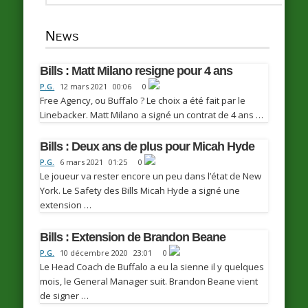
News
Bills : Matt Milano resigne pour 4 ans
P.G.
12 mars 2021
00:06
0
Free Agency, ou Buffalo ? Le choix a été fait par le
Linebacker. Matt Milano a signé un contrat de 4 ans …
Bills : Deux ans de plus pour Micah Hyde
P.G.
6 mars 2021
01:25
0
Le joueur va rester encore un peu dans l’état de New
York. Le Safety des Bills Micah Hyde a signé une
extension …
Bills : Extension de Brandon Beane
P.G.
10 décembre 2020
23:01
0
Le Head Coach de Buffalo a eu la sienne il y quelques
mois, le General Manager suit. Brandon Beane vient
de signer …