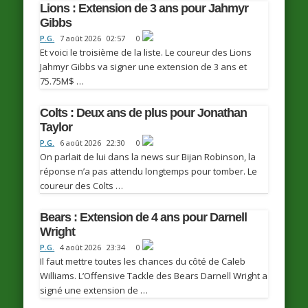
Lions : Extension de 3 ans pour Jahmyr
Gibbs
P.G.
7 août 2026
02:57
0
Et voici le troisième de la liste. Le coureur des Lions
Jahmyr Gibbs va signer une extension de 3 ans et
75.75M$ …
Colts : Deux ans de plus pour Jonathan
Taylor
P.G.
6 août 2026
22:30
0
On parlait de lui dans la news sur Bijan Robinson, la
réponse n’a pas attendu longtemps pour tomber. Le
coureur des Colts …
Bears : Extension de 4 ans pour Darnell
Wright
P.G.
4 août 2026
23:34
0
Il faut mettre toutes les chances du côté de Caleb
Williams. L’Offensive Tackle des Bears Darnell Wright a
signé une extension de …