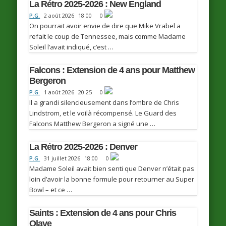
La Rétro 2025-2026 : New England
P.G.
2 août 2026
18:00
0
On pourrait avoir envie de dire que Mike Vrabel a
refait le coup de Tennessee, mais comme Madame
Soleil l’avait indiqué, c’est …
Falcons : Extension de 4 ans pour Matthew
Bergeron
P.G.
1 août 2026
20:25
0
Il a grandi silencieusement dans l’ombre de Chris
Lindstrom, et le voilà récompensé. Le Guard des
Falcons Matthew Bergeron a signé une …
La Rétro 2025-2026 : Denver
P.G.
31 juillet 2026
18:00
0
Madame Soleil avait bien senti que Denver n’était pas
loin d’avoir la bonne formule pour retourner au Super
Bowl – et ce …
Saints : Extension de 4 ans pour Chris
Olave