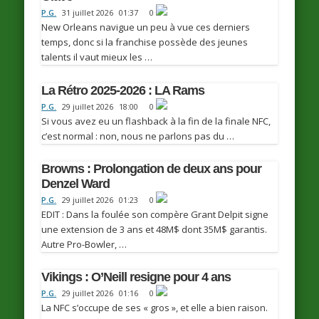
P.G.
31 juillet 2026
01:37
0
New Orleans navigue un peu à vue ces derniers
temps, donc si la franchise possède des jeunes
talents il vaut mieux les …
La Rétro 2025-2026 : LA Rams
P.G.
29 juillet 2026
18:00
0
Si vous avez eu un flashback à la fin de la finale NFC,
c’est normal : non, nous ne parlons pas du …
Browns : Prolongation de deux ans pour
Denzel Ward
P.G.
29 juillet 2026
01:23
0
EDIT : Dans la foulée son compère Grant Delpit signe
une extension de 3 ans et 48M$ dont 35M$ garantis.
Autre Pro-Bowler, …
Vikings : O’Neill resigne pour 4 ans
P.G.
29 juillet 2026
01:16
0
La NFC s’occupe de ses « gros », et elle a bien raison.