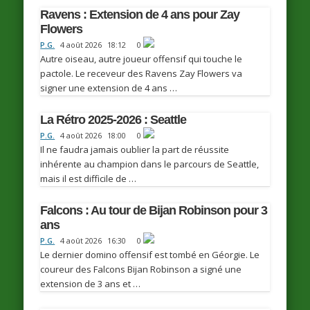
Ravens : Extension de 4 ans pour Zay
Flowers
P.G.
4 août 2026
18:12
0
Autre oiseau, autre joueur offensif qui touche le
pactole. Le receveur des Ravens Zay Flowers va
signer une extension de 4 ans …
La Rétro 2025-2026 : Seattle
P.G.
4 août 2026
18:00
0
Il ne faudra jamais oublier la part de réussite
inhérente au champion dans le parcours de Seattle,
mais il est difficile de …
Falcons : Au tour de Bijan Robinson pour 3
ans
P.G.
4 août 2026
16:30
0
Le dernier domino offensif est tombé en Géorgie. Le
coureur des Falcons Bijan Robinson a signé une
extension de 3 ans et …