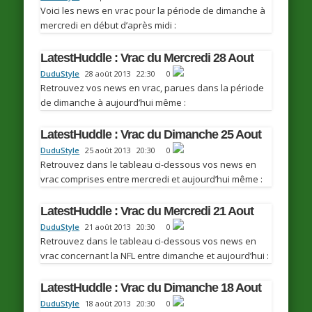
Voici les news en vrac pour la période de dimanche à
mercredi en début d’après midi :
LatestHuddle : Vrac du Mercredi 28 Aout
DuduStyle
28 août 2013
22:30
0
Retrouvez vos news en vrac, parues dans la période
de dimanche à aujourd’hui même :
LatestHuddle : Vrac du Dimanche 25 Aout
DuduStyle
25 août 2013
20:30
0
Retrouvez dans le tableau ci-dessous vos news en
vrac comprises entre mercredi et aujourd’hui même :
LatestHuddle : Vrac du Mercredi 21 Aout
DuduStyle
21 août 2013
20:30
0
Retrouvez dans le tableau ci-dessous vos news en
vrac concernant la NFL entre dimanche et aujourd’hui :
LatestHuddle : Vrac du Dimanche 18 Aout
DuduStyle
18 août 2013
20:30
0