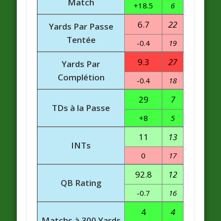
Match
+18.5
6
6.7
22
Yards Par Passe
Tentée
-0.4
19
9.3
27
Yards Par
Complétion
-0.4
18
29
7
TDs à la Passe
+8
5
11
13
INTs
0
17
92.8
12
QB Rating
-0.7
16
4
4
Matchs à 300 Yards