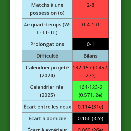
Matchs à une
2-8
possession (o)
4e quart-temps (W-
0-4-1-0
L-TT-TL)
Prolongations
0-1
Difficulté
Bilans
Calendrier projeté
132-157 (0.457,
(2024)
27e)
Calendrier réel
164-123-2
(2025)
(0.571, 2e)
Écart entre les deux
0.114 (31e)
Écart à domicile
0.166 (32e)
Écart à extérieur
0.069 (26e)