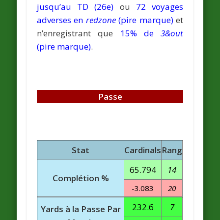
jusqu’au TD (26e)
ou
72 voyages
adverses en
redzone
(pire marque)
et
n’enregistrant que
15% de
3&out
(pire marque)
.
Passe
Stat
Cardinals
Rang
65.794
14
Complétion %
-3.083
20
232.6
7
Yards à la Passe Par