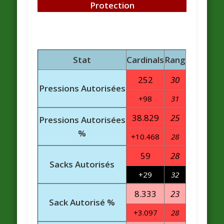
Protection
Stat
Cardinals
Rang
252
30
Pressions Autorisées
+98
31
38.829
25
Pressions Autorisées
%
+10.468
28
59
28
Sacks Autorisés
+29
32
8.333
23
Sack Autorisé %
+3.097
28