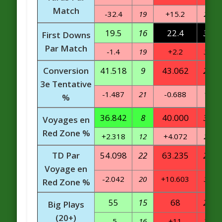
Match
-32.4
19
+15.2
22
19.5
16
22.4
32
First Downs
Par Match
-1.4
19
+2.2
31
Conversion
41.518
9
43.062
27
3e Tentative
-1.487
21
-0.688
17
%
36.842
8
40.000
30
Voyages en
Red Zone %
+2.318
12
+4.072
24
TD Par
54.098
22
63.235
26
Voyage en
-2.042
20
+10.603
31
Red Zone %
55
15
68
25
Big Plays
(20+)
-5
16
+11
25