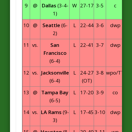
9
@
Dallas
(3-4-
W
27-17
3-5
c
1)
10
@
Seattle
(6-
L
22-44
3-6
dwp
2)
11
vs.
San
L
22-41
3-7
dwp
Francisco
(6-4)
12
vs.
Jacksonville
L
24-27
3-8
wpo/TT
(6-4)
(OT)
13
@
Tampa Bay
L
17-20
3-9
co
(6-5)
14
vs.
LA Rams
(9-
L
17-45
3-10
dwp
3)
15
@
Houston
(8-
L
20-40
3-11
wp