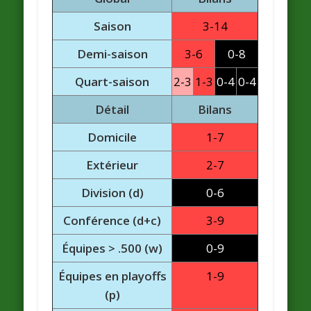
Saison
3-14
Demi-saison
3-6
0-8
Quart-saison
2-3
1-3
0-4
0-4
Détail
Bilans
Domicile
1-7
Extérieur
2-7
Division (d)
0-6
Conférence (d+c)
3-9
Équipes > .500 (w)
0-9
Équipes en playoffs
1-9
(p)