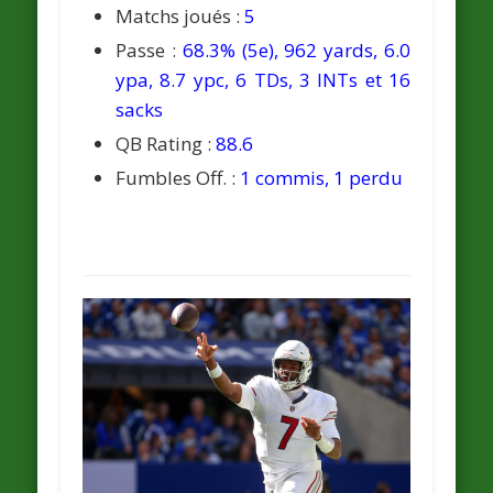
Matchs joués :
5
Passe :
68.3% (5e), 962 yards, 6.0
ypa, 8.7 ypc, 6 TDs, 3 INTs et 16
sacks
QB Rating :
88.6
Fumbles Off. :
1 commis, 1 perdu