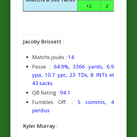
+2
2
Jacoby Brissett
:
Matchs joués :
14
Passe :
64.9%, 3366 yards, 6.9
ypa, 10.7 ypc, 23 TDs, 8 INTs et
43 sacks
QB Rating :
94.1
Fumbles Off. :
5 commis, 4
perdus
Kyler Murray
: