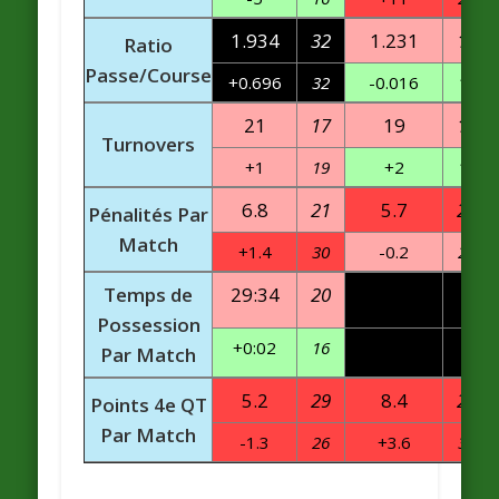
1.934
32
1.231
18
Ratio
Passe/Course
+0.696
32
-0.016
16
21
17
19
19
Turnovers
+1
19
+2
14
6.8
21
5.7
26
Pénalités Par
Match
+1.4
30
-0.2
20
Temps de
29:34
20
Possession
+0:02
16
Par Match
5.2
29
8.4
28
Points 4e QT
Par Match
-1.3
26
+3.6
30