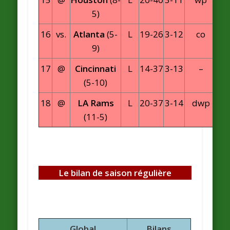
5)
16
vs.
Atlanta
(5-
L
19-26
3-12
co
9)
17
@
Cincinnati
L
14-37
3-13
–
(5-10)
18
@
LA Rams
L
20-37
3-14
dwp
(11-5)
Le bilan de saison régulière
Global
Bilans