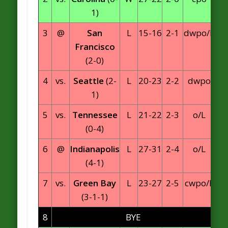
1)
3
@
San
L
15-16
2-1
dwpo/L
Francisco
(2-0)
4
vs.
Seattle
(2-
L
20-23
2-2
dwpo
1)
5
vs.
Tennessee
L
21-22
2-3
o/L
(0-4)
6
@
Indianapolis
L
27-31
2-4
o/L
(4-1)
7
vs.
Green Bay
L
23-27
2-5
cwpo/L
(3-1-1)
8
BYE