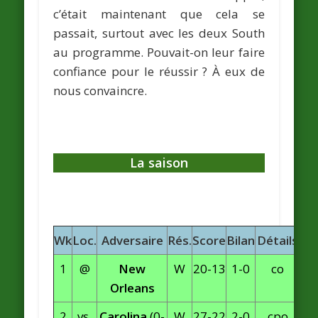
c’était maintenant que cela se
passait, surtout avec les deux South
au programme. Pouvait-on leur faire
confiance pour le réussir ? À eux de
nous convaincre.
La saison
Wk
Loc.
Adversaire
Rés.
Score
Bilan
Détails
1
@
New
W
20-13
1-0
co
Orleans
2
vs.
Carolina
(0-
W
27-22
2-0
cpo