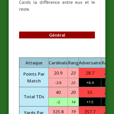
Cards la différence entre eux et le
reste.
Général
Attaque
Cardinals
Rang
Adversaire
Rang
20.9
23
28.7
29
Points Par
Match
-2.6
22
+6.4
32
40
20
55
28
Total TDs
-2
14
+15
31
325.8
19
357.7
27
Yards Par