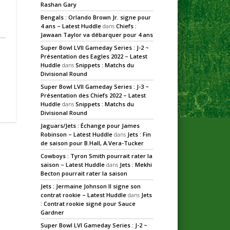
Rashan Gary
Bengals : Orlando Brown Jr. signe pour
4 ans – Latest Huddle
dans
Chiefs :
Jawaan Taylor va débarquer pour 4 ans
Super Bowl LVII Gameday Series : J-2 ~
Présentation des Eagles 2022 – Latest
Huddle
dans
Snippets : Matchs du
Divisional Round
Super Bowl LVII Gameday Series : J-3 ~
Présentation des Chiefs 2022 – Latest
Huddle
dans
Snippets : Matchs du
Divisional Round
Jaguars/Jets : Échange pour James
Robinson – Latest Huddle
dans
Jets : Fin
de saison pour B.Hall, A.Vera-Tucker
Cowboys : Tyron Smith pourrait rater la
saison – Latest Huddle
dans
Jets : Mekhi
Becton pourrait rater la saison
Jets : Jermaine Johnson II signe son
contrat rookie – Latest Huddle
dans
Jets
: Contrat rookie signé pour Sauce
Gardner
Super Bowl LVI Gameday Series : J-2 ~