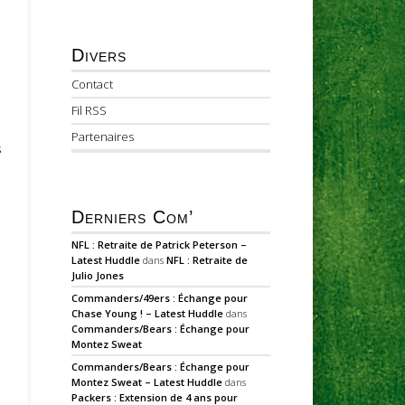
Divers
Contact
Fil RSS
Partenaires
s
Derniers Com’
NFL : Retraite de Patrick Peterson –
Latest Huddle
dans
NFL : Retraite de
Julio Jones
Commanders/49ers : Échange pour
Chase Young ! – Latest Huddle
dans
Commanders/Bears : Échange pour
Montez Sweat
Commanders/Bears : Échange pour
Montez Sweat – Latest Huddle
dans
Packers : Extension de 4 ans pour