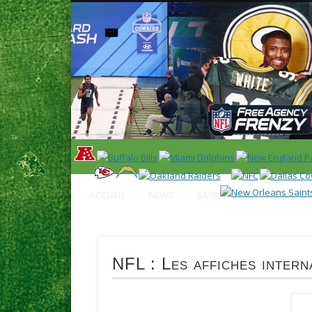
News en français sur la NFL et le Football Américain (Foot
ACCUEIL
NEWS
SAISON 2025
CALENDR
NFL : Les affiches intern