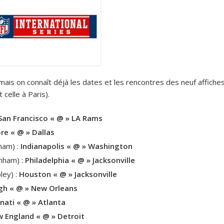
mais on connaît déjà les dates et les rencontres des neuf affiche
 celle à Paris).
San Francisco « @ » LA Rams
re « @ » Dallas
ham) :
Indianapolis « @ » Washington
nham) :
Philadelphia « @ » Jacksonville
ley) :
Houston « @ » Jacksonville
gh « @ » New Orleans
nnati « @ » Atlanta
 England « @ » Detroit