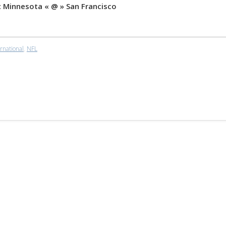
:
Minnesota « @ » San Francisco
rnational
,
NFL