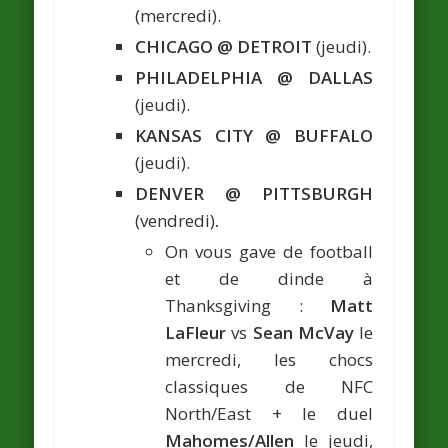
(mercredi).
CHICAGO @ DETROIT
(jeudi).
PHILADELPHIA @ DALLAS
(jeudi).
KANSAS CITY @ BUFFALO
(jeudi).
DENVER @ PITTSBURGH
(vendredi)
.
On vous gave de football
et de dinde à
Thanksgiving :
Matt
LaFleur
vs
Sean McVay
le
mercredi, les chocs
classiques de NFC
North/East + le duel
Mahomes/Allen
le jeudi,