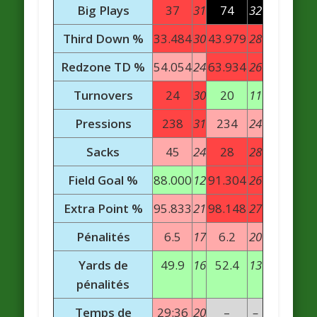
Big Plays
37
31
74
32
Third Down %
33.484
30
43.979
28
Redzone TD %
54.054
24
63.934
26
Turnovers
24
30
20
11
Pressions
238
31
234
24
Sacks
45
24
28
28
Field Goal %
88.000
12
91.304
26
Extra Point %
95.833
21
98.148
27
Pénalités
6.5
17
6.2
20
Yards de
49.9
16
52.4
13
pénalités
Temps de
29:36
20
–
–