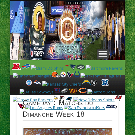
L
H
Gameday : Matchs du
Dimanche Week 18