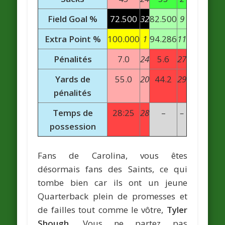
Field Goal %
72.500
32
82.500
9
Extra Point %
100.000
1
94.286
11
Pénalités
7.0
24
5.6
27
Yards de
55.0
20
44.2
29
pénalités
Temps de
28:25
28
–
–
possession
Fans de Carolina, vous êtes
désormais fans des Saints, ce qui
tombe bien car ils ont un jeune
Quarterback plein de promesses et
de failles tout comme le vôtre,
Tyler
Shough
. Vous ne partez pas