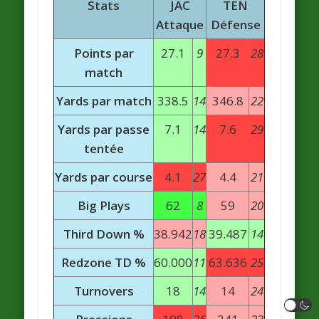
Stats
JAC
TEN
Attaque
Défense
Points par
27.1
9
27.3
28
match
Yards par match
338.5
14
346.8
22
Yards par passe
7.1
14
7.6
29
tentée
Yards par course
4.1
27
4.4
21
Big Plays
62
8
59
20
Third Down %
38.942
18
39.487
14
Redzone TD %
60.000
11
63.636
25
Turnovers
18
14
14
24