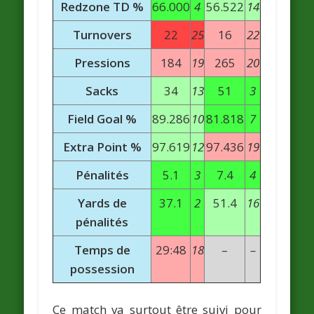
Redzone TD %
66.000
4
56.522
14
Turnovers
22
25
16
22
Pressions
184
19
265
20
Sacks
34
13
51
3
Field Goal %
89.286
10
81.818
7
Extra Point %
97.619
12
97.436
19
Pénalités
5.1
3
7.4
4
Yards de
37.1
2
51.4
16
pénalités
Temps de
29:48
18
–
–
possession
Ce match va surtout être suivi pour