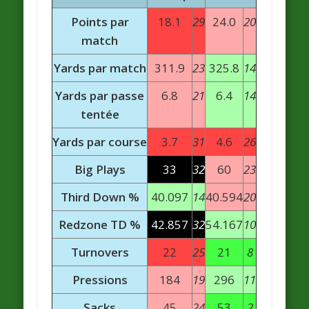
Points par
18.1
29
24.0
20
match
Yards par match
311.9
23
325.8
14
Yards par passe
6.8
21
6.4
14
tentée
Yards par course
3.7
31
4.6
26
Big Plays
33
32
60
23
Third Down %
40.097
14
40.594
20
Redzone TD %
42.857
32
54.167
10
Turnovers
22
25
21
8
Pressions
184
19
296
11
Sacks
45
24
53
2