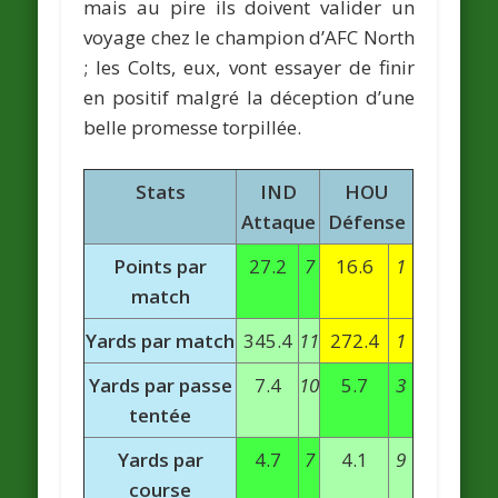
mais au pire ils doivent valider un
voyage chez le champion d’AFC North
; les Colts, eux, vont essayer de finir
en positif malgré la déception d’une
belle promesse torpillée.
Stats
IND
HOU
Attaque
Défense
Points par
27.2
7
16.6
1
match
Yards par match
345.4
11
272.4
1
Yards par passe
7.4
10
5.7
3
tentée
Yards par
4.7
7
4.1
9
course