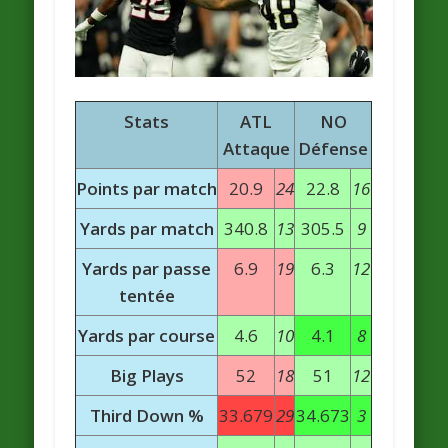
Stats
ATL
NO
Attaque
Défense
Points par match
20.9
24
22.8
16
Yards par match
340.8
13
305.5
9
Yards par passe
6.9
19
6.3
12
tentée
Yards par course
4.6
10
4.1
8
Big Plays
52
18
51
12
Third Down %
33.679
29
34.673
3