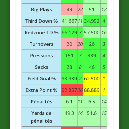
Big Plays
49
22
51
12
Third Down %
41.667
11
34.952
4
Redzone TD %
66.129
3
57.500
16
Turnovers
20
20
26
3
Pressions
151
7
339
4
Sacks
28
8
46
5
Field Goal %
93.939
2
62.500
1
Extra Point %
92.857
26
88.889
1
Pénalités
6.1
11
6.5
14
Yards de
49.3
14
51.6
15
pénalités