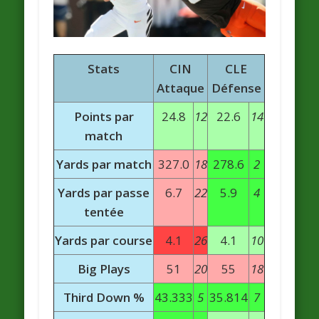
Stats
CIN
CLE
Attaque
Défense
Points par
24.8
12
22.6
14
match
Yards par match
327.0
18
278.6
2
Yards par passe
6.7
22
5.9
4
tentée
Yards par course
4.1
26
4.1
10
Big Plays
51
20
55
18
Third Down %
43.333
5
35.814
7