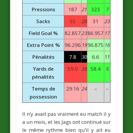
Pressions
187
21
323
7
Sacks
55
28
31
23
Field Goal %
82.857
23
86.957
17
Extra Point %
96.296
19
96.875
16
Pénalités
7.8
30
6.6
11
Yards de
59.0
26
58.4
5
pénalités
Temps de
29:16
24
–
–
possession
Il n’y avait pas vraiment eu match il y
a un mois, et les Jags ont continué sur
le même rythme bien qu’il y ait eu