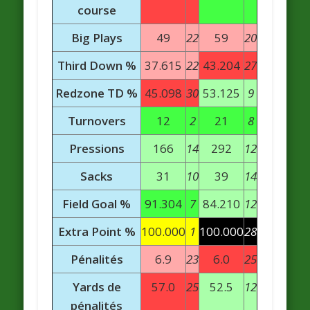
course
Big Plays
49
22
59
20
Third Down %
37.615
22
43.204
27
Redzone TD %
45.098
30
53.125
9
Turnovers
12
2
21
8
Pressions
166
14
292
12
Sacks
31
10
39
14
Field Goal %
91.304
7
84.210
12
Extra Point %
100.000
1
100.000
28
Pénalités
6.9
23
6.0
25
Yards de
57.0
25
52.5
12
pénalités