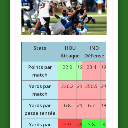
Stats
HOU
IND
Attaque
Défense
Points par
22.9
16
23.4
19
match
Yards par
326.2
20
350.5
24
match
Yards par
6.8
20
6.7
19
passe tentée
Yards par
3.9
28
3.8
3