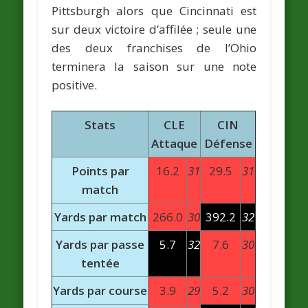
Pittsburgh alors que Cincinnati est
sur deux victoire d’affilée ; seule une
des deux franchises de l’Ohio
terminera la saison sur une note
positive.
Stats
CLE
CIN
Attaque
Défense
Points par
16.2
31
29.5
31
match
Yards par match
266.0
30
392.2
32
Yards par passe
5.7
32
7.6
30
tentée
Yards par course
3.9
29
5.2
30