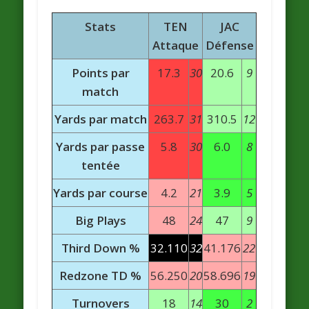
Stats
TEN
JAC
Attaque
Défense
Points par
17.3
30
20.6
9
match
Yards par match
263.7
31
310.5
12
Yards par passe
5.8
30
6.0
8
tentée
Yards par course
4.2
21
3.9
5
Big Plays
48
24
47
9
Third Down %
32.110
32
41.176
22
Redzone TD %
56.250
20
58.696
19
Turnovers
18
14
30
2