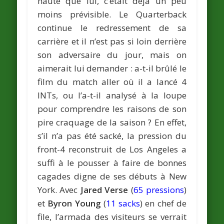
haute que lui, c’était déjà un peu
moins prévisible. Le Quarterback
continue le redressement de sa
carrière et il n’est pas si loin derrière
son adversaire du jour, mais on
aimerait lui demander : a-t-il brûlé le
film du match aller où il a lancé 4
INTs, ou l’a-t-il analysé à la loupe
pour comprendre les raisons de son
pire craquage de la saison ? En effet,
s’il n’a pas été sacké, la pression du
front-4 reconstruit de Los Angeles a
suffi à le pousser à faire de bonnes
cagades digne de ses débuts à New
York. Avec
Jared Verse
(
65 pressions
)
et
Byron Young
(
11 sacks
) en chef de
file, l’armada des visiteurs se verrait