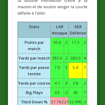
la double motivation d’être à la
maison et de vouloir venger la courte
défaite à l’aller.
Stats
LAR
SEA
Attaque
Défense
Points par
30.0
2
17.3
2
match
Yards par match
383.6
2
283.0
4
Yards par passe
7.9
5
5.4
1
tentée
Yards par course
4.7
8
3.8
2
Big Plays
63
3
40
7
Third Down %
37.762
21
32.990
2