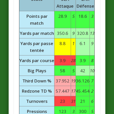
Attaque
Défense
Points par
28.9
5
18.6
3
match
Yards par match
350.6
9
320.8
13
Yards par passe
8.8
1
6.1
9
tentée
Yards par course
3.9
28
3.9
8
Big Plays
58
5
42
10
Third Down %
37.952
19
36.126
7
Redzone TD %
57.447
17
45.454
2
Turnovers
23
31
21
6
Pressions
123
3
300
5