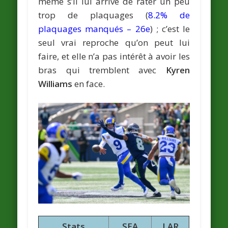
même s’il lui arrive de rater un peu
trop de plaquages (
8.2% de
plaquages manqués – 26e
) ; c’est le
seul vrai reproche qu’on peut lui
faire, et elle n’a pas intérêt à avoir les
bras qui tremblent avec
Kyren
Williams
en face.
Stats
SEA
LAR