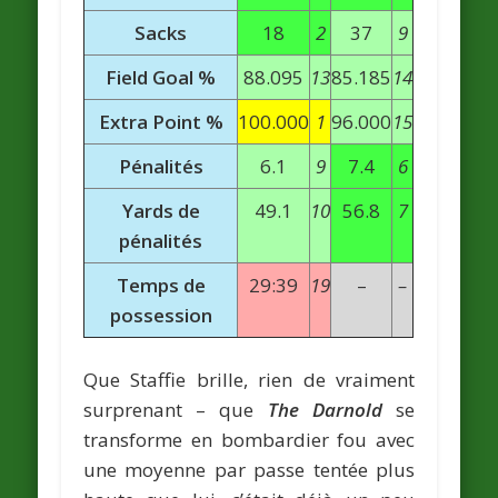
Sacks
18
2
37
9
Field Goal %
88.095
13
85.185
14
Extra Point %
100.000
1
96.000
15
Pénalités
6.1
9
7.4
6
Yards de
49.1
10
56.8
7
pénalités
Temps de
29:39
19
–
–
possession
Que Staffie brille, rien de vraiment
surprenant – que
The Darnold
se
transforme en bombardier fou avec
une moyenne par passe tentée plus