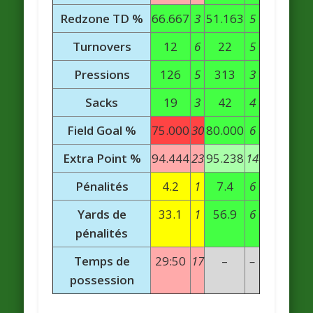
Redzone TD %
66.667
3
51.163
5
Turnovers
12
6
22
5
Pressions
126
5
313
3
Sacks
19
3
42
4
Field Goal %
75.000
30
80.000
6
Extra Point %
94.444
23
95.238
14
Pénalités
4.2
1
7.4
6
Yards de
33.1
1
56.9
6
pénalités
Temps de
29:50
17
–
–
possession