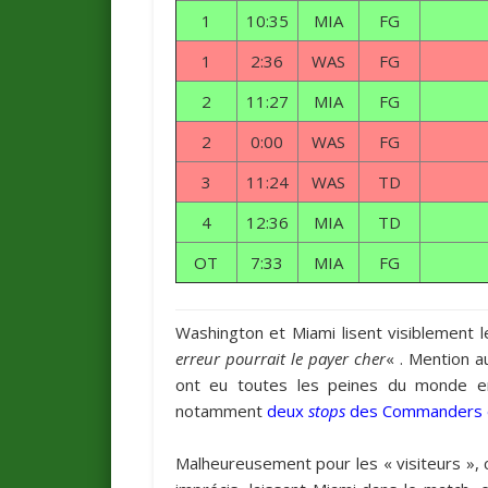
1
10:35
MIA
FG
1
2:36
WAS
FG
2
11:27
MIA
FG
2
0:00
WAS
FG
3
11:24
WAS
TD
4
12:36
MIA
TD
OT
7:33
MIA
FG
Washington et Miami lisent visiblement
erreur pourrait le payer cher
« . Mention a
ont eu toutes les peines du monde 
notamment
deux
stops
des Commanders e
Malheureusement pour les « visiteurs », 