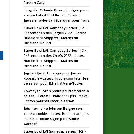
Rashan Gary
Bengals : Orlando Brown Jr. signe pour
4 ans – Latest Huddle
dans
Chiefs :
Jawaan Taylor va débarquer pour 4 ans
Super Bowl LVII Gameday Series : J-2 ~
Présentation des Eagles 2022 – Latest
Huddle
dans
Snippets : Matchs du
Divisional Round
Super Bowl LVII Gameday Series : J-3 ~
Présentation des Chiefs 2022 – Latest
Huddle
dans
Snippets : Matchs du
Divisional Round
Jaguars/Jets : Échange pour James
Robinson – Latest Huddle
dans
Jets : Fin
de saison pour B.Hall, A.Vera-Tucker
Cowboys : Tyron Smith pourrait rater la
saison – Latest Huddle
dans
Jets : Mekhi
Becton pourrait rater la saison
Jets : Jermaine Johnson II signe son
contrat rookie – Latest Huddle
dans
Jets
: Contrat rookie signé pour Sauce
Gardner
Super Bowl LVI Gameday Series : J-2 ~