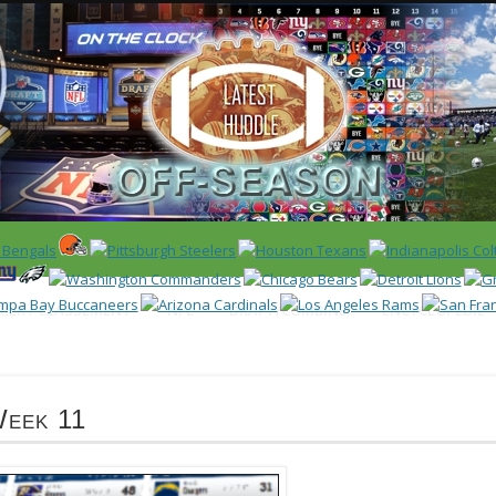
 US)
IER / CLASSEMENT
NFL
DRAFT/COMBINE
ENCYCLOPÉDIE
Week 11