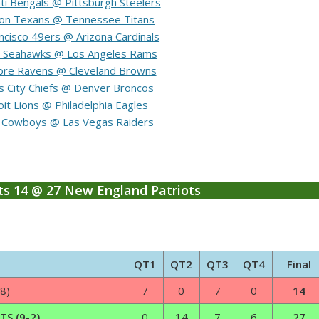
ati Bengals @ Pittsburgh Steelers
on Texans @ Tennessee Titans
ncisco 49ers @ Arizona Cardinals
e Seahawks @ Los Angeles Rams
ore Ravens @ Cleveland Browns
s City Chiefs @ Denver Broncos
it Lions @ Philadelphia Eagles
s Cowboys @ Las Vegas Raiders
ts 14 @ 27 New England Patriots
QT1
QT2
QT3
QT4
Final
8)
7
0
7
0
14
S (9-2)
0
14
7
6
27