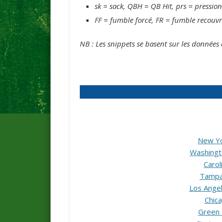
sk = sack, QBH = QB Hit, prs = pressions
FF = fumble forcé, FR = fumble recouv
NB : Les snippets se basent sur les données 
New Yo
Washingt
Carol
Tampa 
Los Angel
Chic
Green 