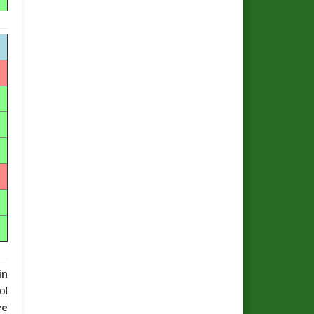
in
ol
ye