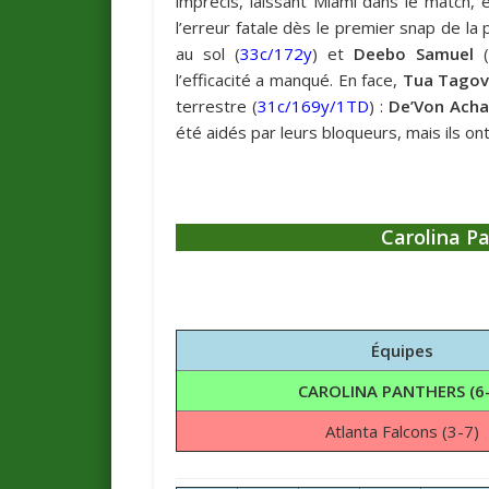
imprécis, laissant Miami dans le match, 
l’erreur fatale dès le premier snap de la
au sol (
33c/172y
) et
Deebo Samuel
l’efficacité a manqué. En face,
Tua Tagov
terrestre (
31c/169y/1TD
) :
De’Von Ach
été aidés par leurs bloqueurs, mais ils on
Carolina P
Équipes
CAROLINA PANTHERS (6-
Atlanta Falcons (3-7)