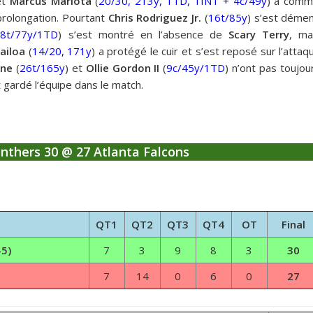
et
Marcus Mariota
(
20/30, 213y, 1TD, 1INT + 4c/49y
) a comm
 prolongation. Pourtant
Chris Rodriguez Jr.
(
16t/85y
) s’est déme
(
8t/77y/1TD
) s’est montré en l’absence de
Scary Terry
, ma
ailoa
(
14/20, 171y
) a protégé le cuir et s’est reposé sur l’attaq
ane
(
26t/165y
) et
Ollie Gordon II
(
9c/45y/1TD
) n’ont pas toujou
t gardé l’équipe dans le match.
anthers 30 @ 27 Atlanta Falcons
QT1
QT2
QT3
QT4
OT
Final
5)
7
3
9
8
3
30
7
14
0
6
0
27