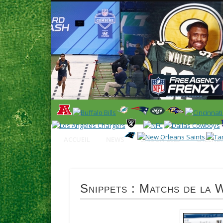
News en français sur la NFL et le Football Américain (Foot
ACCUEIL
NEWS
SAISON 2025
CALENDR
Snippets : Matchs de la 