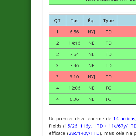
QT
Tps
Éq.
Type
1
6:56
NYJ
TD
2
14:16
NE
TD
2
7:54
NE
TD
3
7:46
NE
TD
3
3:10
NYJ
TD
4
12:06
NE
FG
4
6:36
NE
FG
Un premier drive énorme de
14 actions
Fields
(
15/26, 116y, 1TD + 11c/67y/1TD
efficace (
28c/140y/1TD
), mais cela n’a