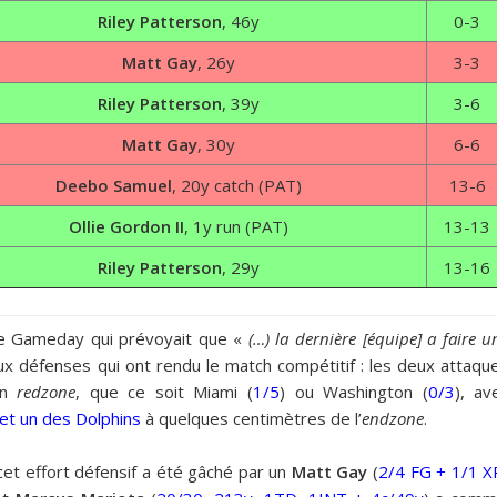
Riley Patterson
, 46y
0-3
Matt Gay
, 26y
3-3
Riley Patterson
, 39y
3-6
Matt Gay
, 30y
6-6
Deebo Samuel
, 20y catch (PAT)
13-6
Ollie Gordon II
, 1y run (PAT)
13-13
Riley Patterson
, 29y
13-16
 le Gameday qui prévoyait que «
(…) la dernière [équipe] a faire u
ux défenses qui ont rendu le match compétitif : les deux attaqu
en
redzone
, que ce soit Miami (
1/5
) ou Washington (
0/3
), av
t un des Dolphins
à quelques centimètres de l’
endzone
.
cet effort défensif a été gâché par un
Matt Gay
(
2/4 FG + 1/1 X