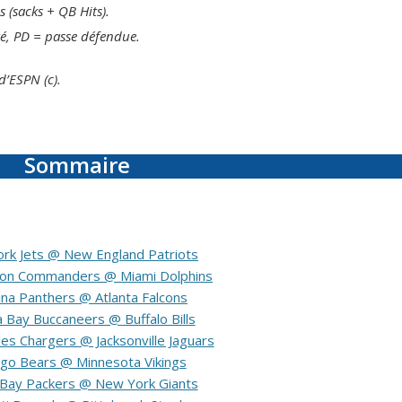
 (sacks + QB Hits).
ré, PD = passe défendue.
d’ESPN (c).
Sommaire
rk Jets @ New England Patriots
on Commanders @ Miami Dolphins
ina Panthers @ Atlanta Falcons
Bay Buccaneers @ Buffalo Bills
es Chargers @ Jacksonville Jaguars
ago Bears @ Minnesota Vikings
Bay Packers @ New York Giants