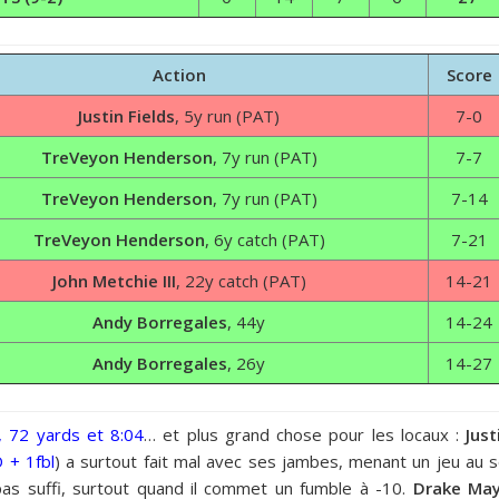
Action
Score
Justin Fields
, 5y run (PAT)
7-0
TreVeyon Henderson
, 7y run (PAT)
7-7
TreVeyon Henderson
, 7y run (PAT)
7-14
TreVeyon Henderson
, 6y catch (PAT)
7-21
John Metchie III
, 22y catch (PAT)
14-21
Andy Borregales
, 44y
14-24
Andy Borregales
, 26y
14-27
, 72 yards et 8:04
… et plus grand chose pour les locaux :
Just
 + 1fbl
) a surtout fait mal avec ses jambes, menant un jeu au s
 pas suffi, surtout quand il commet un fumble à -10.
Drake Ma