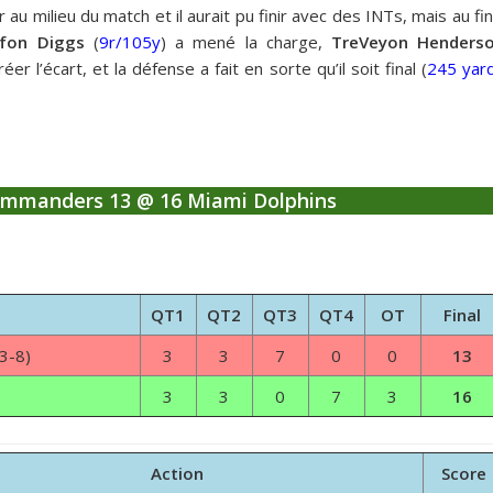
ir au milieu du match et il aurait pu finir avec des INTs, mais au fin
efon Diggs
(
9r/105y
) a mené la charge,
TreVeyon Henders
er l’écart, et la défense a fait en sorte qu’il soit final (
245 yar
mmanders 13 @ 16 Miami Dolphins
QT1
QT2
QT3
QT4
OT
Final
3-8)
3
3
7
0
0
13
)
3
3
0
7
3
16
Action
Score