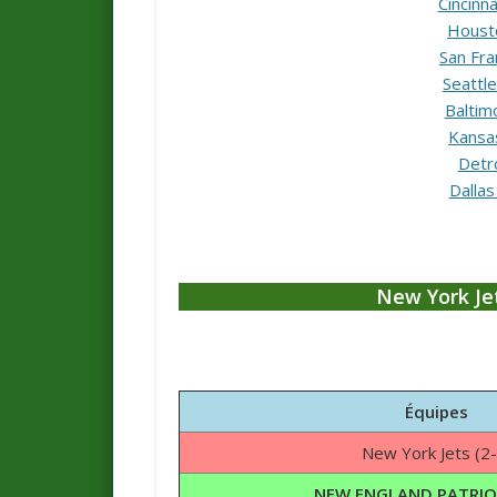
Cincinn
Houst
San Fra
Seattl
Baltim
Kansa
Detro
Dalla
New York Je
Équipes
New York Jets (2-
NEW ENGLAND PATRIOT