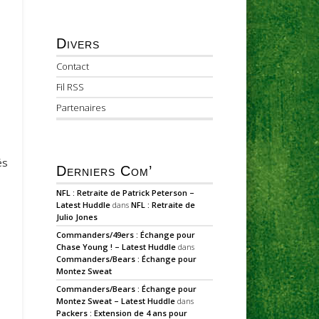
Divers
Contact
Fil RSS
Partenaires
és
Derniers Com’
NFL : Retraite de Patrick Peterson –
Latest Huddle
dans
NFL : Retraite de
Julio Jones
Commanders/49ers : Échange pour
Chase Young ! – Latest Huddle
dans
Commanders/Bears : Échange pour
Montez Sweat
Commanders/Bears : Échange pour
Montez Sweat – Latest Huddle
dans
Packers : Extension de 4 ans pour