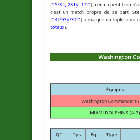
(
25/34, 281y, 1TD
) a eu un petit trou d’a
c’est un match propre de sa part.
St
(
24t/93y/3TD
) a marqué un triplé pour cré
totaux
).
Washington Co
Équipes
Washington Commanders (
MIAMI DOLPHINS (4-7
QT
Tps
Éq.
Type