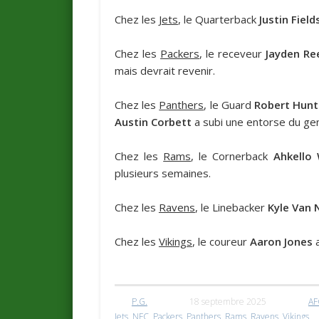
Chez les
Jets
, le Quarterback
Justin Field
Chez les
Packers
, le receveur
Jayden Re
mais devrait revenir.
Chez les
Panthers
, le Guard
Robert Hunt
Austin Corbett
a subi une entorse du geno
Chez les
Rams
, le Cornerback
Ahkello
plusieurs semaines.
Chez les
Ravens
, le Linebacker
Kyle Van 
Chez les
Vikings
, le coureur
Aaron Jones
a
P.G.
18 septembre 2025
AF
Jets
,
NFC
,
Packers
,
Panthers
,
Rams
,
Ravens
,
Vikings