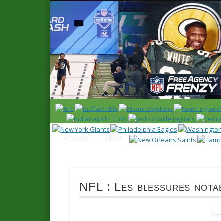
News en français sur la NFL et le Football Américain (Foot
ACCUEIL
NEWS
SAISON 2025
CALENDR
NFL : Les blessures nota