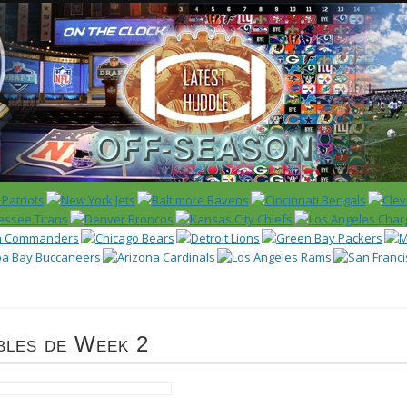
 US)
IER / CLASSEMENT
NFL
DRAFT/COMBINE
ENCYCLOPÉDIE
bles de Week 2