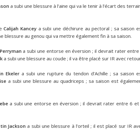
nson
a subi une blessure à l’aine qui va le tenir à l’écart des terrai
le
Calijah Kancey
a subi une déchirure au pectoral ; sa saison e
ne blessure au genou qui va mettre également fin à sa saison.
 Perryman
a subi une entorse en éversion ; il devrait rater entre
ck
a subi une blessure au coude ; il va être placé sur IR avec retour
in Ekeler
a subi une rupture du tendon d’Achille ; sa saison e
ise
a subi une blessure au quadriceps ; sa saison est égaleme
ebe
a subi une entorse en éversion ; il devrait rater entre 6 et
tin Jackson
a subi une blessure à l’orteil ; il est placé sur IR av