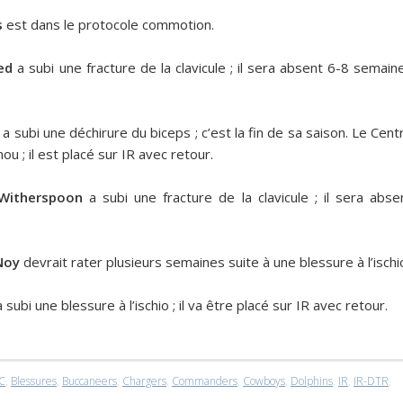
s
est dans le protocole commotion.
ed
a subi une fracture de la clavicule ; il sera absent 6-8 semain
a subi une déchirure du biceps ; c’est la fin de sa saison. Le Cent
u ; il est placé sur IR avec retour.
 Witherspoon
a subi une fracture de la clavicule ; il sera abse
Noy
devrait rater plusieurs semaines suite à une blessure à l’ischi
 subi une blessure à l’ischio ; il va être placé sur IR avec retour.
C
,
Blessures
,
Buccaneers
,
Chargers
,
Commanders
,
Cowboys
,
Dolphins
,
IR
,
IR-DTR
,