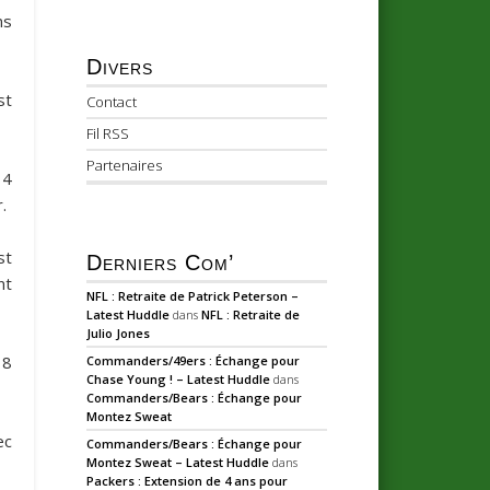
ns
Divers
st
Contact
Fil RSS
Partenaires
 4
.
st
Derniers Com’
nt
NFL : Retraite de Patrick Peterson –
Latest Huddle
dans
NFL : Retraite de
Julio Jones
 8
Commanders/49ers : Échange pour
Chase Young ! – Latest Huddle
dans
Commanders/Bears : Échange pour
Montez Sweat
ec
Commanders/Bears : Échange pour
Montez Sweat – Latest Huddle
dans
Packers : Extension de 4 ans pour