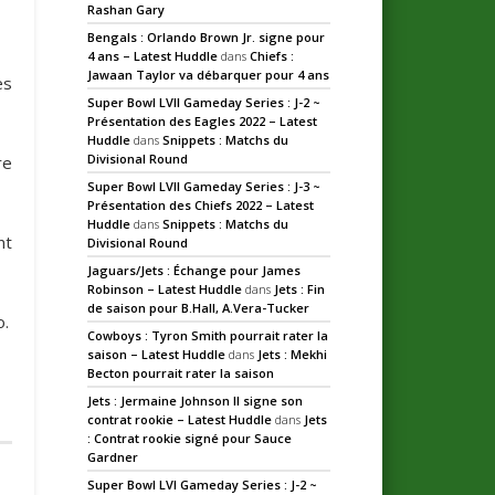
Rashan Gary
Bengals : Orlando Brown Jr. signe pour
4 ans – Latest Huddle
dans
Chiefs :
Jawaan Taylor va débarquer pour 4 ans
es
Super Bowl LVII Gameday Series : J-2 ~
Présentation des Eagles 2022 – Latest
Huddle
dans
Snippets : Matchs du
Divisional Round
re
Super Bowl LVII Gameday Series : J-3 ~
Présentation des Chiefs 2022 – Latest
Huddle
dans
Snippets : Matchs du
nt
Divisional Round
Jaguars/Jets : Échange pour James
Robinson – Latest Huddle
dans
Jets : Fin
de saison pour B.Hall, A.Vera-Tucker
o.
Cowboys : Tyron Smith pourrait rater la
saison – Latest Huddle
dans
Jets : Mekhi
Becton pourrait rater la saison
Jets : Jermaine Johnson II signe son
contrat rookie – Latest Huddle
dans
Jets
: Contrat rookie signé pour Sauce
Gardner
Super Bowl LVI Gameday Series : J-2 ~