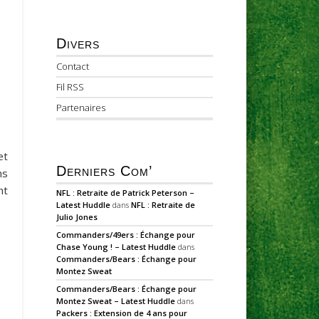
Divers
Contact
Fil RSS
Partenaires
et
Derniers Com’
ns
nt
NFL : Retraite de Patrick Peterson –
Latest Huddle
dans
NFL : Retraite de
Julio Jones
Commanders/49ers : Échange pour
Chase Young ! – Latest Huddle
dans
Commanders/Bears : Échange pour
Montez Sweat
Commanders/Bears : Échange pour
Montez Sweat – Latest Huddle
dans
Packers : Extension de 4 ans pour