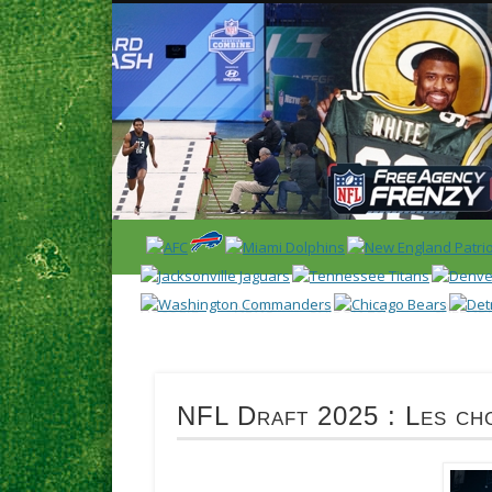
News en français sur la NFL et le Football Américain (Foot
ACCUEIL
NEWS
SAISON 2025
CALENDR
NFL Draft 2025 : Les cho