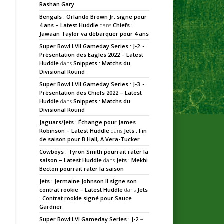
Rashan Gary
Bengals : Orlando Brown Jr. signe pour
4 ans – Latest Huddle
dans
Chiefs :
Jawaan Taylor va débarquer pour 4 ans
Super Bowl LVII Gameday Series : J-2 ~
Présentation des Eagles 2022 – Latest
Huddle
dans
Snippets : Matchs du
Divisional Round
Super Bowl LVII Gameday Series : J-3 ~
Présentation des Chiefs 2022 – Latest
Huddle
dans
Snippets : Matchs du
Divisional Round
Jaguars/Jets : Échange pour James
Robinson – Latest Huddle
dans
Jets : Fin
de saison pour B.Hall, A.Vera-Tucker
Cowboys : Tyron Smith pourrait rater la
saison – Latest Huddle
dans
Jets : Mekhi
Becton pourrait rater la saison
Jets : Jermaine Johnson II signe son
contrat rookie – Latest Huddle
dans
Jets
: Contrat rookie signé pour Sauce
Gardner
Super Bowl LVI Gameday Series : J-2 ~