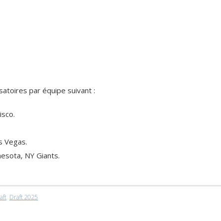
atoires par équipe suivant :
isco.
as Vegas.
nesota, NY Giants.
aft
,
Draft 2025