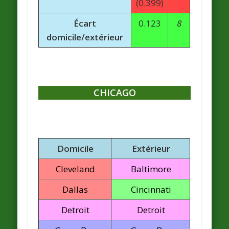
(0.399)
Écart
0.123
8
domicile/extérieur
CHICAGO
Domicile
Extérieur
Cleveland
Baltimore
Dallas
Cincinnati
Detroit
Detroit