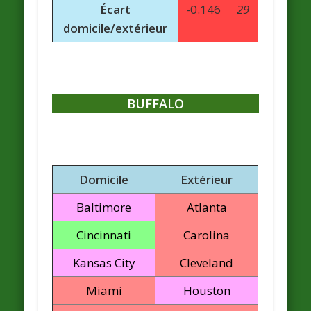
Écart
-0.146
29
domicile/extérieur
BUFFALO
Domicile
Extérieur
Baltimore
Atlanta
Cincinnati
Carolina
Kansas City
Cleveland
Miami
Houston