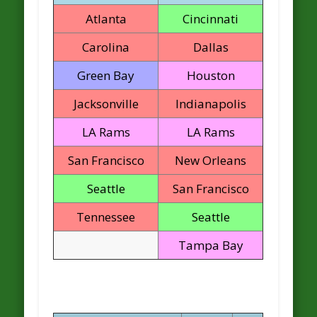
Atlanta
Cincinnati
Carolina
Dallas
Green Bay
Houston
Jacksonville
Indianapolis
LA Rams
LA Rams
San Francisco
New Orleans
Seattle
San Francisco
Tennessee
Seattle
Tampa Bay