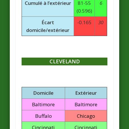
Cumulé à l’extérieur
81-55
6
(0.596)
Écart
-0.165
30
domicile/extérieur
CLEVELAND
Domicile
Extérieur
Baltimore
Baltimore
Buffalo
Chicago
Cincinnati
Cincinnati