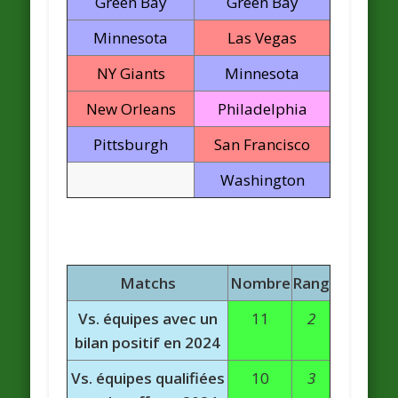
Green Bay
Green Bay
Minnesota
Las Vegas
NY Giants
Minnesota
New Orleans
Philadelphia
Pittsburgh
San Francisco
Washington
Matchs
Nombre
Rang
Vs. équipes avec un
11
2
bilan positif en 2024
Vs. équipes qualifiées
10
3