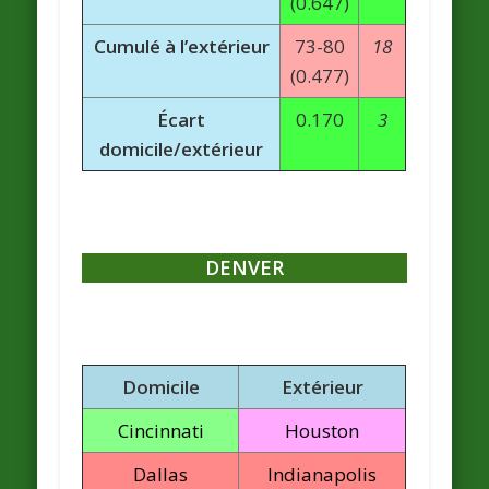
(0.647)
Cumulé à l’extérieur
73-80
18
(0.477)
Écart
0.170
3
domicile/extérieur
DENVER
Domicile
Extérieur
Cincinnati
Houston
Dallas
Indianapolis