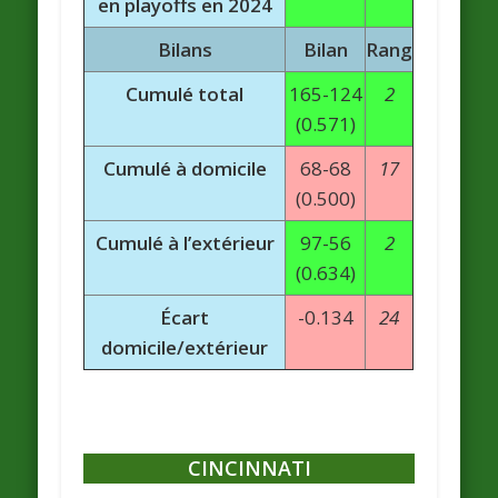
en playoffs en 2024
Bilans
Bilan
Rang
Cumulé total
165-124
2
(0.571)
Cumulé à domicile
68-68
17
(0.500)
Cumulé à l’extérieur
97-56
2
(0.634)
Écart
-0.134
24
domicile/extérieur
CINCINNATI