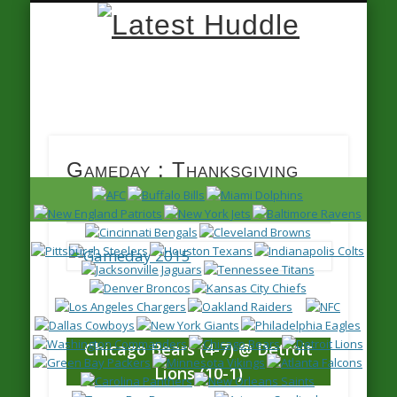
Latest
Huddle
Gameday : Thanksgiving
Thursday Week 13
Chicago Bears (4-7) @ Detroit
Lions (10-1)