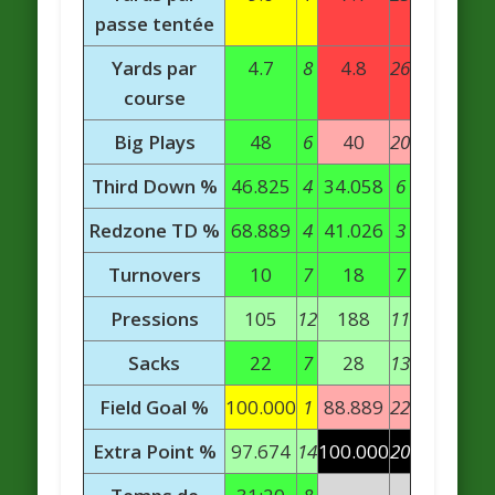
passe tentée
Yards par
4.7
8
4.8
26
course
Big Plays
48
6
40
20
Third Down %
46.825
4
34.058
6
Redzone TD %
68.889
4
41.026
3
Turnovers
10
7
18
7
Pressions
105
12
188
11
Sacks
22
7
28
13
Field Goal %
100.000
1
88.889
22
Extra Point %
97.674
14
100.000
20