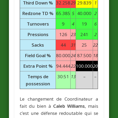
Third Down %
32.258
29
29.839
1
Redzone TD %
65.385
5
40.000
2
Turnovers
9
4
19
6
Pressions
126
23
241
2
Sacks
44
31
25
22
Field Goal %
80.000
24
87.500
18
Extra Point %
94.444
22
100.000
20
Temps de
30:51
13
–
–
possession
Le changement de Coordinateur a
fait du bien à
Caleb Williams
, mais
c’est une défense redoutable qui se