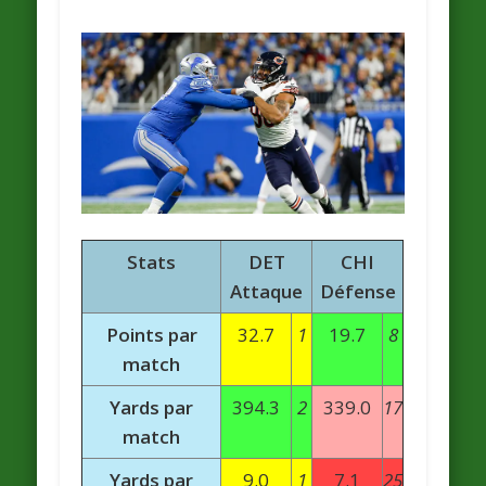
Stats
DET
CHI
Attaque
Défense
Points par
32.7
1
19.7
8
match
Yards par
394.3
2
339.0
17
match
Yards par
9.0
1
7.1
25