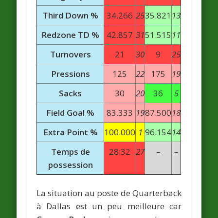
Third Down %
34.266
25
35.821
13
Redzone TD %
42.857
31
51.515
11
Turnovers
21
30
9
25
Pressions
125
22
175
19
Sacks
30
20
36
5
Field Goal %
83.333
19
87.500
18
Extra Point %
100.000
1
96.154
14
Temps de
28:32
27
–
–
possession
La situation au poste de Quarterback
à Dallas est un peu meilleure car