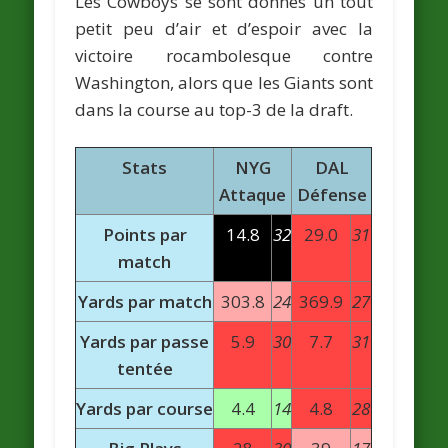
Les Cowboys se sont donnés un tout
petit peu d’air et d’espoir avec la
victoire rocambolesque contre
Washington, alors que les Giants sont
dans la course au top-3 de la draft.
Stats
NYG
DAL
Attaque
Défense
Points par
14.8
32
29.0
31
match
Yards par match
303.8
24
369.9
27
Yards par passe
5.9
30
7.7
31
tentée
Yards par course
4.4
14
4.8
28