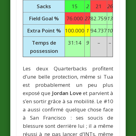
Sacks
15
2
21
26
Field Goal %
76.000
27
82.759
13
Extra Point %
100.000
1
94.737
10
Temps de
31:14
9
–
–
possession
Les deux Quarterbacks profitent
d’une belle protection, même si Tua
est probablement un peu plus
exposé que
Jordan Love
et parvient à
s’en sortir grâce à sa mobilité. Le #10
a aussi confirmé quelque chose face
à San Francisco : ses soucis de
blessure sont derrière lui ; il a même
réussi à ne pas lancer d’INTs, même