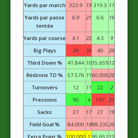
Yards par match
323.9
19
319.3
11
Yards par passe
6.9
21
6.6
16
tentée
Yards par course
4.1
22
4.3
9
Big Plays
28
30
40
20
Third Down %
41.844
10
35.659
12
Redzone TD %
57.576
11
60.000
20
Turnovers
12
11
22
2
Pressions
90
4
147
27
Sacks
27
17
27
19
Field Goal %
84.000
18
88.235
20
Extra Point %
100.000
1
95.652
12