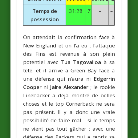
Temps de
31:28
7
–
–
possession
On attendait la confirmation face à
New England et on l’a eu : l’attaque
des Fins est revenue à son plein
potentiel avec
Tua Tagovailoa
à sa
tête, et il arrive à Green Bay face à
une défense qui n’aura ni
Edgerrin
Cooper
ni
Jaire Alexander
; le rookie
Linebacker a déjà montré de belles
choses et le top Cornerback ne sera
pas présent. Il y a donc une vraie
possibilité de faire mal… si le temps
ne vient pas tout gâcher : avec une
défense des Packers qui a repris sa