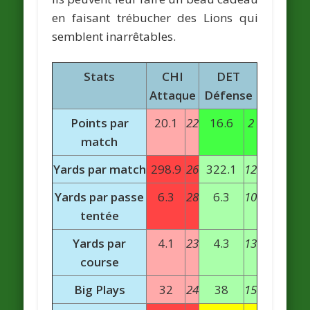
en faisant trébucher des Lions qui
semblent inarrêtables.
Stats
CHI
DET
Attaque
Défense
Points par
20.1
22
16.6
2
match
Yards par match
298.9
26
322.1
12
Yards par passe
6.3
28
6.3
10
tentée
Yards par
4.1
23
4.3
13
course
Big Plays
32
24
38
15