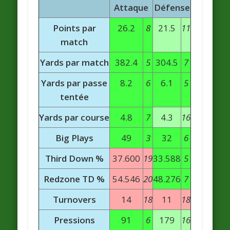
Attaque
Défense
Points par
26.2
8
21.5
11
match
Yards par match
382.4
5
304.5
7
Yards par passe
8.2
6
6.1
5
tentée
Yards par course
4.8
7
4.3
16
Big Plays
49
3
32
6
Third Down %
37.600
19
33.588
5
Redzone TD %
54.546
20
48.276
7
Turnovers
14
18
11
18
Pressions
91
6
179
16