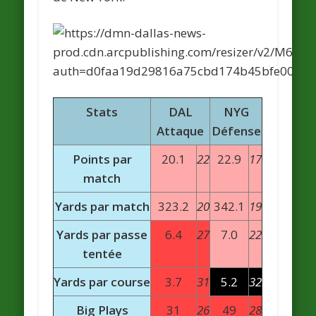
Stats
DAL
NYG
Attaque
Défense
Points par
20.1
22
22.9
17
match
Yards par match
323.2
20
342.1
19
Yards par passe
6.4
27
7.0
22
tentée
Yards par course
3.7
31
5.2
32
Big Plays
31
26
49
28