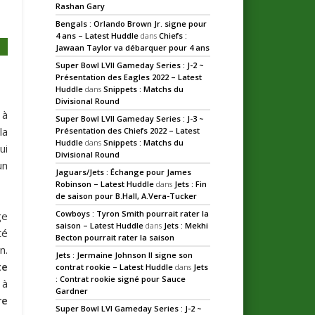
Rashan Gary
Bengals : Orlando Brown Jr. signe pour
4 ans – Latest Huddle
dans
Chiefs :
Jawaan Taylor va débarquer pour 4 ans
Super Bowl LVII Gameday Series : J-2 ~
Présentation des Eagles 2022 – Latest
Huddle
dans
Snippets : Matchs du
Divisional Round
 à
Super Bowl LVII Gameday Series : J-3 ~
la
Présentation des Chiefs 2022 – Latest
Huddle
dans
Snippets : Matchs du
ui
Divisional Round
un
Jaguars/Jets : Échange pour James
Robinson – Latest Huddle
dans
Jets : Fin
de saison pour B.Hall, A.Vera-Tucker
Cowboys : Tyron Smith pourrait rater la
ge
saison – Latest Huddle
dans
Jets : Mekhi
té
Becton pourrait rater la saison
n.
Jets : Jermaine Johnson II signe son
te
contrat rookie – Latest Huddle
dans
Jets
: Contrat rookie signé pour Sauce
 à
Gardner
re
Super Bowl LVI Gameday Series : J-2 ~