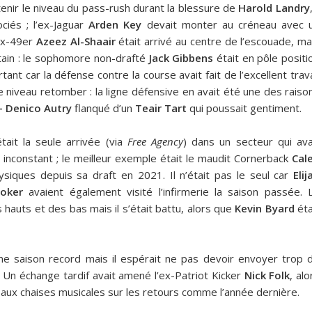
enir le niveau du pass-rush durant la blessure de
Harold Landry
iés ; l’ex-Jaguar
Arden Key
devait monter au créneau avec 
ex-49er
Azeez Al-Shaair
était arrivé au centre de l’escouade, ma
rtain : le sophomore non-drafté
Jack Gibbens
était en pôle positi
rtant car la défense contre la course avait fait de l’excellent trava
r le niveau retomber : la ligne défensive en avait été une des raiso
– Denico Autry
flanqué d’un
Teair Tart
qui poussait gentiment.
tait la seule arrivée (via
Free Agency
) dans un secteur qui ava
 inconstant ; le meilleur exemple était le maudit Cornerback
Cal
siques depuis sa draft en 2021. Il n’était pas le seul car
Elij
oker
avaient également visité l’infirmerie la saison passée. 
 hauts et des bas mais il s’était battu, alors que
Kevin Byard
éta
ne saison record mais il espérait ne pas devoir envoyer trop 
. Un échange tardif avait amené l’ex-Patriot Kicker
Nick Folk
, alo
r aux chaises musicales sur les retours comme l’année dernière.