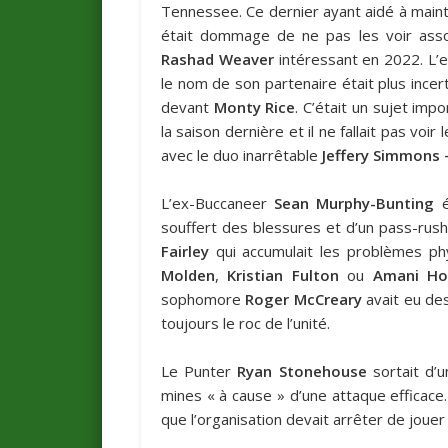
Tennessee. Ce dernier ayant aidé à maint
était dommage de ne pas les voir assoc
Rashad Weaver
intéressant en 2022. L’
le nom de son partenaire était plus ince
devant
Monty Rice
. C’était un sujet impo
la saison dernière et il ne fallait pas voi
avec le duo inarrêtable
Jeffery Simmons 
L’ex-Buccaneer
Sean Murphy-Bunting
é
souffert des blessures et d’un pass-rush
Fairley
qui accumulait les problèmes phy
Molden
,
Kristian Fulton
ou
Amani Ho
sophomore
Roger McCreary
avait eu des
toujours le roc de l’unité.
Le Punter
Ryan Stonehouse
sortait d’u
mines « à cause » d’une attaque efficace
que l’organisation devait arrêter de joue