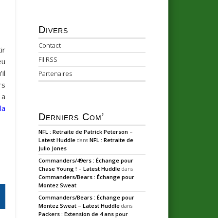
Divers
Contact
ir
Fil RSS
eu
il
Partenaires
rs
 a
la
Derniers Com’
NFL : Retraite de Patrick Peterson –
Latest Huddle
dans
NFL : Retraite de
Julio Jones
Commanders/49ers : Échange pour
Chase Young ! – Latest Huddle
dans
Commanders/Bears : Échange pour
Montez Sweat
Commanders/Bears : Échange pour
Montez Sweat – Latest Huddle
dans
Packers : Extension de 4 ans pour