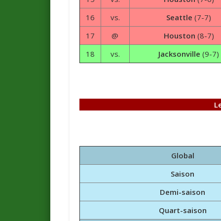
16
vs.
Seattle
(7-7)
17
@
Houston
(8-7)
18
vs.
Jacksonville
(9-7)
L
Global
Saison
Demi-saison
Quart-saison