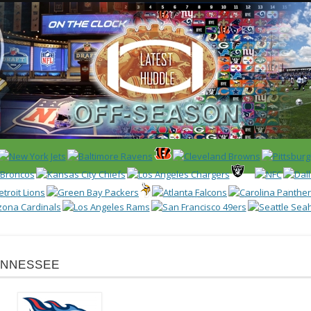
 US)
IER / CLASSEMENT
NFL
DRAFT/COMBINE
ENCYCLOPÉDIE
nnessee