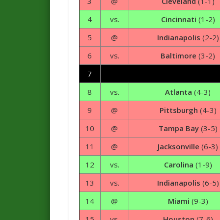
3
@
Cleveland
(1-1)
4
vs.
Cincinnati
(1-2)
5
@
Indianapolis
(2-2)
6
vs.
Baltimore
(3-2)
7
8
vs.
Atlanta
(4-3)
9
@
Pittsburgh
(4-3)
10
@
Tampa Bay
(3-5)
11
@
Jacksonville
(6-3)
12
vs.
Carolina
(1-9)
13
vs.
Indianapolis
(6-5)
14
@
Miami
(9-3)
15
vs.
Houston
(7-6)