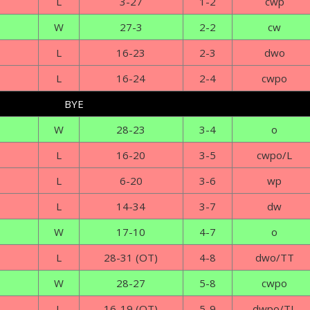
L
3-27
1-2
cwp
W
27-3
2-2
cw
L
16-23
2-3
dwo
L
16-24
2-4
cwpo
BYE
W
28-23
3-4
o
L
16-20
3-5
cwpo/L
L
6-20
3-6
wp
L
14-34
3-7
dw
W
17-10
4-7
o
L
28-31 (OT)
4-8
dwo/TT
W
28-27
5-8
cwpo
L
16-19 (OT)
5-9
dwpo/TL