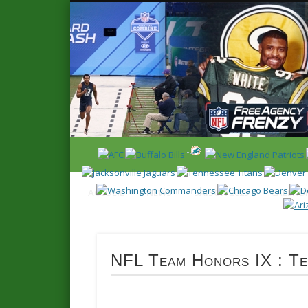
News en français sur la NFL et le Football Américain (Foot
ACCUEIL
NEWS
SAISON 2025
CALENDR
NFL Team Honors IX : Te