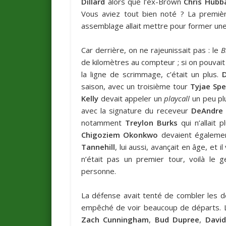
Dillard
alors que l’ex-Brown
Chris Hubb
Vous aviez tout bien noté ? La premi
assemblage allait mettre pour former une
Car derrière, on ne rajeunissait pas : le
B
de kilomètres au compteur ; si on pouvait
la ligne de scrimmage, c’était un plus.
D
saison, avec un troisième tour
Tyjae Spe
Kelly
devait appeler un
playcall
un peu plu
avec la signature du receveur
DeAndre 
notamment
Treylon Burks
qui n’allait 
Chigoziem Okonkwo
devaient égalemen
Tannehill
, lui aussi, avançait en âge, et
n’était pas un premier tour, voilà le 
personne.
La défense avait tenté de combler les dé
empêché de voir beaucoup de départs. Le
Zach Cunningham
,
Bud Dupree
,
Davi