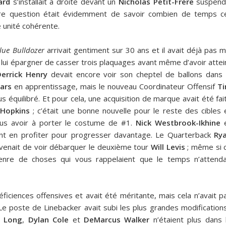
ard
s’installait à droite devant un
Nicholas Petit-Frere
suspend
ère question était évidemment de savoir combien de temps c
 unité cohérente.
lue Bulldozer
arrivait gentiment sur 30 ans et il avait déjà pas m
 lui épargner de casser trois plaquages avant même d’avoir attei
errick Henry
devait encore voir son cheptel de ballons dans 
ars
en apprentissage, mais le nouveau Coordinateur Offensif
T
s équilibré. Et pour cela, une acquisition de marque avait été fai
Hopkins
; c’était une bonne nouvelle pour le reste des cibles 
plus avoir à porter le costume de #1.
Nick Westbrook-Ikhine
t en profiter pour progresser davantage. Le Quarterback
Ry
 il venait de voir débarquer le deuxième tour
Will Levis
; même si 
genre de choses qui vous rappelaient que le temps n’attenda
ficiences offensives et avait été méritante, mais cela n’avait p
 poste de Linebacker avait subi les plus grandes modifications
d Long
,
Dylan Cole
et
DeMarcus Walker
n’étaient plus dans 