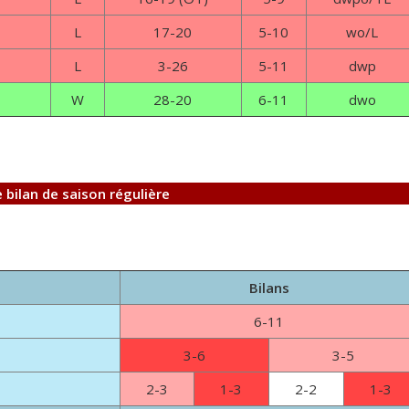
L
17-20
5-10
wo/L
L
3-26
5-11
dwp
W
28-20
6-11
dwo
e bilan de saison régulière
Bilans
6-11
3-6
3-5
2-3
1-3
2-2
1-3