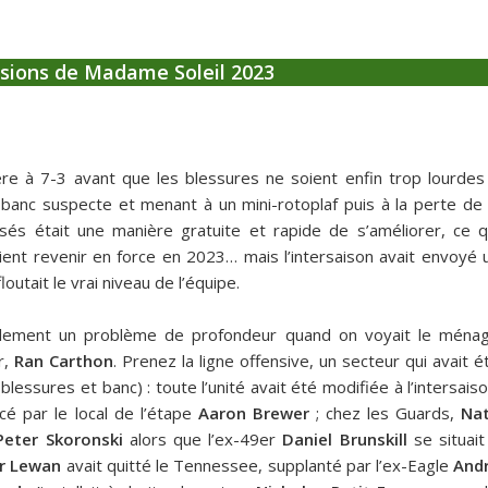
isions de Madame Soleil 2023
ère à 7-3 avant que les blessures ne soient enfin trop lourdes
anc suspecte et menant à un mini-rotoplaf puis à la perte de 
ssés était une manière gratuite et rapide de s’améliorer, ce q
ient revenir en force en 2023… mais l’intersaison avait envoyé 
outait le vrai niveau de l’équipe.
seulement un problème de profondeur quand on voyait le ména
r,
Ran Carthon
. Prenez la ligne offensive, un secteur qui avait é
essures et banc) : toute l’unité avait été modifiée à l’intersaiso
cé par le local de l’étape
Aaron Brewer
; chez les Guards,
Na
Peter Skoronski
alors que l’ex-49er
Daniel Brunskill
se situait
r Lewan
avait quitté le Tennessee, supplanté par l’ex-Eagle
And