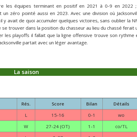
e les équipes terminant en positif en 2021 à 0-9 en 2022 ; 
ient un zéro pointé aussi en 2023. Avec une division où Jacksonvil
il y avait de quoi accumuler quelques victoires, sans oublier la N
e trouver dans la position du chasseur au lieu du chassé ferait 
les playoffs il fallait que la ligne offensive trouve son rythme 
acksonville partait avec un léger avantage.
La saison
Rés.
Score
Bilan
Détails
L
15-16
0-1
wo
W
27-24 (OT)
1-1
co/TL