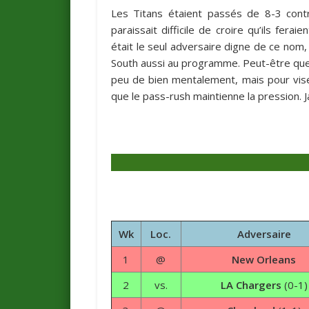
Les Titans étaient passés de 8-3 contr
paraissait difficile de croire qu’ils fera
était le seul adversaire digne de ce nom, 
South aussi au programme. Peut-être que s
peu de bien mentalement, mais pour viser 
que le pass-rush maintienne la pression. J
Wk
Loc.
Adversaire
1
@
New Orleans
2
vs.
LA Chargers
(0-1)