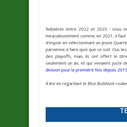
Rebelote entre 2022 et 2023 : vous ne
miraculeusement comme en 2021, il faut d
d’espoir en sélectionnant un jeune Quarterb
parvienne à faire quoi que ce soit. Oui, 
des playoffs, mais ils ont offert le ti
seulement un an, et qui venaient juste d
division pour la première fois depuis 201
À lire en regardant le
Blue Bulldozer
rouler
T