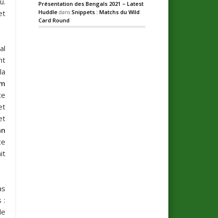
u.
Présentation des Bengals 2021 – Latest
Huddle
dans
Snippets : Matchs du Wild
et
Card Round
al
nt
la
im
te
et
et
an
ce
it
as
 :
le