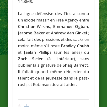
14.8M$.
La ligne défensive des Fins a connu
un exode massif en Free Agency entre
Christian Wilkins, Emmanuel Ogbah,
Jerome Baker
et
Andrew Van Ginkel
;
cela fait des pressions et des sacks en
moins même s’il reste
Bradley Chubb
et
Jaelan Phillips
(sur les ailes) ou
Zach Sieler
(à l’intérieur), sans
oublier la signature de
Shaq Barrett
.
Il fallait quand même réinjecter du
talent et de la jeunesse dans le pass-
rush, et Robinson devrait aider.
P.G.