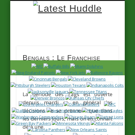
Latest
Huddle
Bengals : Le Franchise
Tag pour Tee Higgins
La période des Tags est ouverte
depuis mardi et en général les
décisions ne se prennent que dans
les derniers jours, mais on en connaît
déjà une.