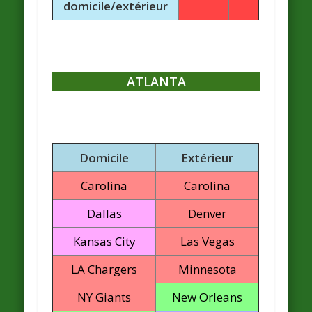
domicile/extérieur
ATLANTA
Domicile
Extérieur
Carolina
Carolina
Dallas
Denver
Kansas City
Las Vegas
LA Chargers
Minnesota
NY Giants
New Orleans