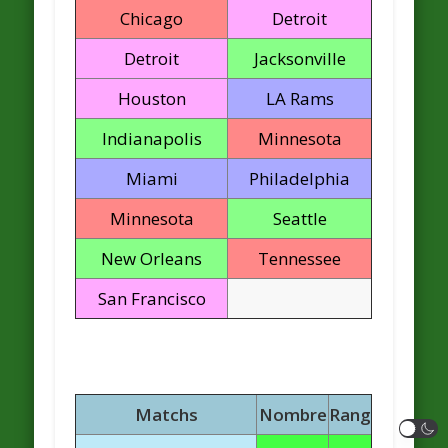
Chicago
Detroit
Detroit
Jacksonville
Houston
LA Rams
Indianapolis
Minnesota
Miami
Philadelphia
Minnesota
Seattle
New Orleans
Tennessee
San Francisco
Matchs
Nombre
Rang