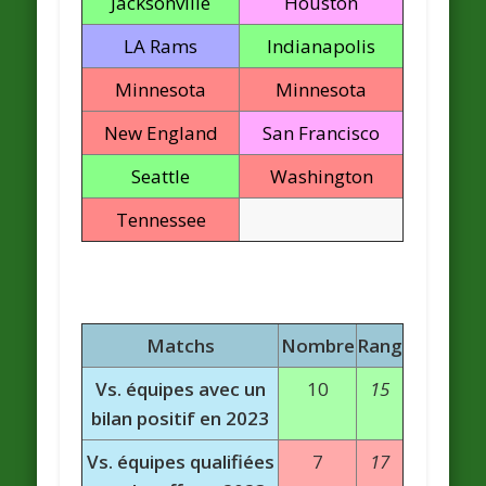
Jacksonville
Houston
LA Rams
Indianapolis
Minnesota
Minnesota
New England
San Francisco
Seattle
Washington
Tennessee
Matchs
Nombre
Rang
Vs. équipes avec un
10
15
bilan positif en 2023
Vs. équipes qualifiées
7
17