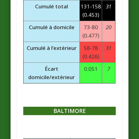
Cumulé total
131-158
31
(0.453)
Cumulé à domicile
73-80
20
(0.477)
Cumulé à l’extérieur
58-78
31
(0.426)
Écart
0.051
7
domicile/extérieur
BALTIMORE