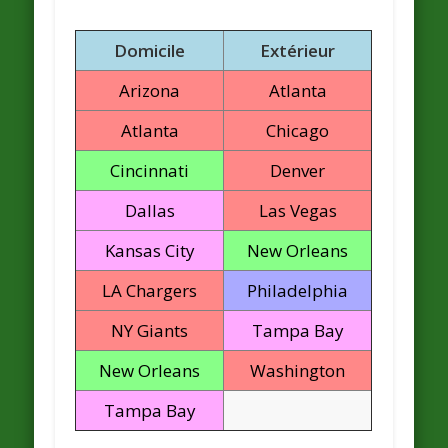
Domicile
Extérieur
Arizona
Atlanta
Atlanta
Chicago
Cincinnati
Denver
Dallas
Las Vegas
Kansas City
New Orleans
LA Chargers
Philadelphia
NY Giants
Tampa Bay
New Orleans
Washington
Tampa Bay