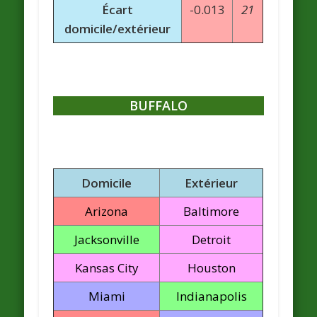
Écart
-0.013
21
domicile/extérieur
BUFFALO
Domicile
Extérieur
Arizona
Baltimore
Jacksonville
Detroit
Kansas City
Houston
Miami
Indianapolis