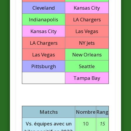
Cleveland
Kansas City
Indianapolis
LA Chargers
Kansas City
Las Vegas
LA Chargers
NY Jets
Las Vegas
New Orleans
Pittsburgh
Seattle
Tampa Bay
Matchs
Nombre
Rang
Vs. équipes avec un
10
15