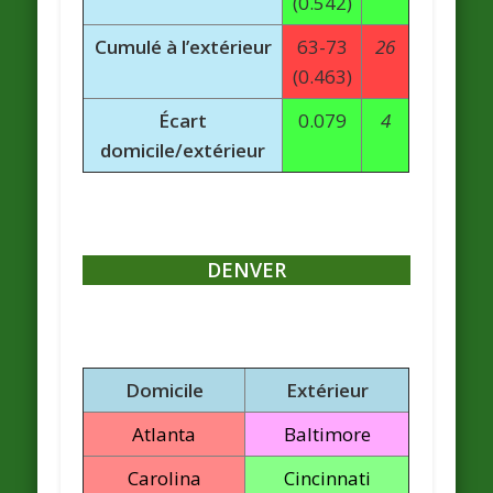
(0.542)
Cumulé à l’extérieur
63-73
26
(0.463)
Écart
0.079
4
domicile/extérieur
DENVER
Domicile
Extérieur
Atlanta
Baltimore
Carolina
Cincinnati