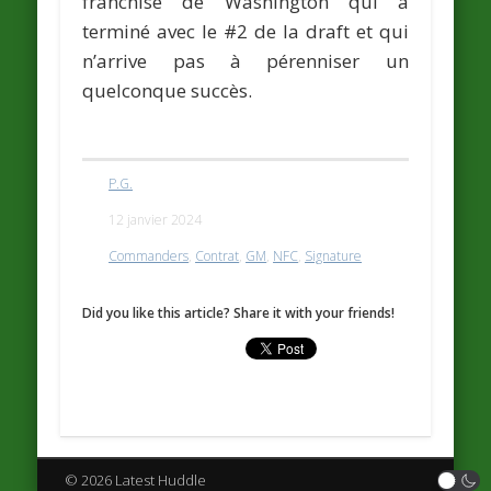
franchise de Washington qui a
terminé avec le #2 de la draft et qui
n’arrive pas à pérenniser un
quelconque succès.
P.G.
12 janvier 2024
Commanders
,
Contrat
,
GM
,
NFC
,
Signature
Did you like this article? Share it with your friends!
© 2026 Latest Huddle