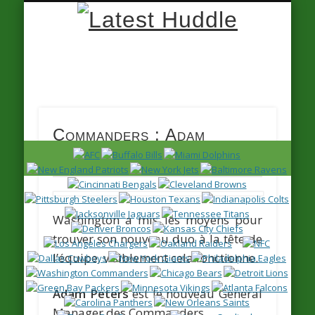
Latest
Huddle
Commanders : Adam
Peters est le nouveau GM
Washington a mis les moyens pour
trouver son nouveau duo à la tête de
l’équipe, visiblement cela fonctionne.
Adam Peters
est le nouveau General
Manager des Commanders.