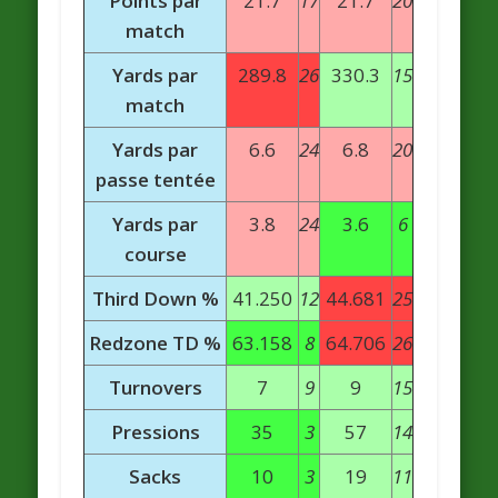
Points par
21.7
17
21.7
20
match
Yards par
289.8
26
330.3
15
match
Yards par
6.6
24
6.8
20
passe tentée
Yards par
3.8
24
3.6
6
course
Third Down %
41.250
12
44.681
25
Redzone TD %
63.158
8
64.706
26
Turnovers
7
9
9
15
Pressions
35
3
57
14
Sacks
10
3
19
11