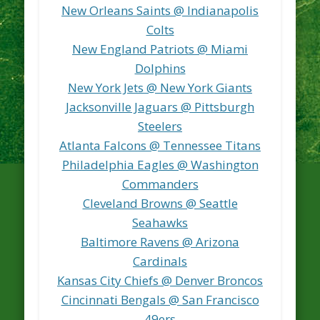
New Orleans Saints @ Indianapolis
Colts
New England Patriots @ Miami
Dolphins
New York Jets @ New York Giants
Jacksonville Jaguars @ Pittsburgh
Steelers
Atlanta Falcons @ Tennessee Titans
Philadelphia Eagles @ Washington
Commanders
Cleveland Browns @ Seattle
Seahawks
Baltimore Ravens @ Arizona
Cardinals
Kansas City Chiefs @ Denver Broncos
Cincinnati Bengals @ San Francisco
49ers