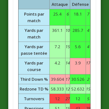
Attaque
Défense
Points par
25.4
6
18.1
7
match
Yards par
361.1
10
285.7
4
match
Yards par
7.2
15
5.6
4
passe tentée
Yards par
4.2
14
3.9
17
course
Third Down %
39.604
17
30.526
2
Redzone TD %
58.333
12
52.632
15
Turnovers
12
27
12
5
Pressions
51
15
43
29