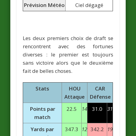
Prévision Météo
Ciel dégagé
Les deux premiers choix de draft se
rencontrent avec des fortunes
diverses : le premier est toujours
sans victoire alors que le deuxième
fait de belles choses.
Stats
HOU
CAR
Attaque
Défense
Points par
22.5
14
31.0
31
match
Yards par
347.3
12
342.2
19