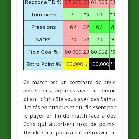
Redzone TD %
37.500
28
61.905
23
Turnovers
9
16
10
10
Pressions
62
22
67
8
Sacks
20
24
20
9
Field Goal %
80.000
23
80.952
10
Extra Point %
100.000
1
100.000
11
Ce match est un contraste de style
entre deux équipes avec le même
bilan : d’un côté vous avez des Saints
limités en attaque et qui finissent par
le payer en fin de match face à des
Colts qui autorisent trop de points.
Derek Carr
pourra-t-il retrouver le