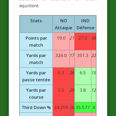
équilibré.
Stats
NO
IND
Attaque
Défense
Points par
19.0
21
27.3
30
match
Yards par
326.0
17
351.3
22
match
Yards par
6.3
26
6.5
15
passe tentée
Yards par
3.5
28
3.8
12
course
Third Down %
34.259
26
35.577
8