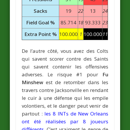
Sacks
19
22
13
24
Field Goal %
85.714
18
93.333
23
Extra Point %
100.000
1
100.000
11
De l’autre côté, vous avez des Colts
qui savent scorer contre des Saints
qui savent contenir les offensives
adverses. Le risque #1 pour
Fu
Minshew
est de retomber dans les
travers contre Jacksonville en rendant
le cuir à une défense qui les empile
volontiers, et le danger peut venir de
partout :
les 8 INTs de New Orleans
ont été réalisées par 8 joueurs
différents
. C’est vraiment le genre de