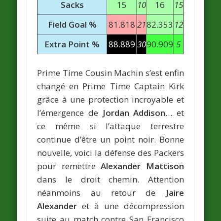
Sacks
15
10
16
15
Field Goal %
81.818
21
82.353
12
Extra Point %
88.889
30
90.909
5
Prime Time Cousin Machin s’est enfin
changé en Prime Time Captain Kirk
grâce à une protection incroyable et
l’émergence de
Jordan Addison
… et
ce même si l’attaque terrestre
continue d’être un point noir. Bonne
nouvelle, voici la défense des Packers
pour remettre
Alexander Mattison
dans le droit chemin. Attention
néanmoins au retour de
Jaire
Alexander
et à une décompression
suite au match contre San Francisco