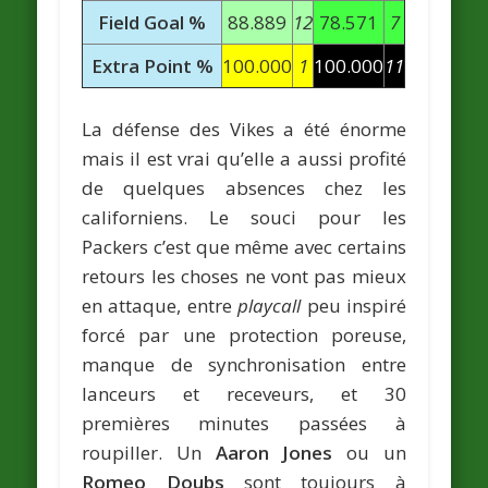
Field Goal %
88.889
12
78.571
7
Extra Point %
100.000
1
100.000
11
La défense des Vikes a été énorme
mais il est vrai qu’elle a aussi profité
de quelques absences chez les
californiens. Le souci pour les
Packers c’est que même avec certains
retours les choses ne vont pas mieux
en attaque, entre
playcall
peu inspiré
forcé par une protection poreuse,
manque de synchronisation entre
lanceurs et receveurs, et 30
premières minutes passées à
roupiller. Un
Aaron Jones
ou un
Romeo Doubs
sont toujours à