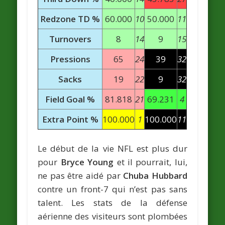
Redzone TD %
60.000
10
50.000
11
Turnovers
8
14
9
15
Pressions
65
24
39
32
Sacks
19
22
9
32
Field Goal %
81.818
21
69.231
4
Extra Point %
100.000
1
100.000
11
Le début de la vie NFL est plus dur
pour
Bryce Young
et il pourrait, lui,
ne pas être aidé par
Chuba Hubbard
contre un front-7 qui n’est pas sans
talent. Les stats de la défense
aérienne des visiteurs sont plombées