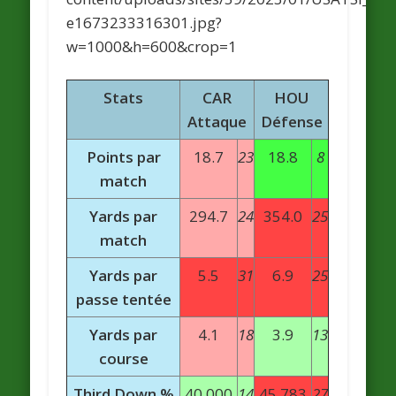
Stats
CAR
HOU
Attaque
Défense
Points par
18.7
23
18.8
8
match
Yards par
294.7
24
354.0
25
match
Yards par
5.5
31
6.9
25
passe tentée
Yards par
4.1
18
3.9
13
course
Third Down %
40.000
14
45.783
27