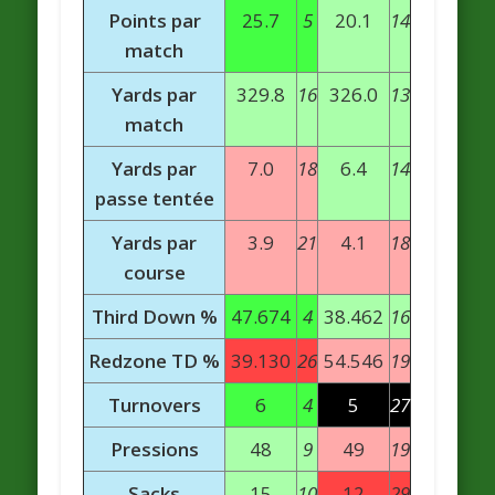
Points par
25.7
5
20.1
14
match
Yards par
329.8
16
326.0
13
match
Yards par
7.0
18
6.4
14
passe tentée
Yards par
3.9
21
4.1
18
course
Third Down %
47.674
4
38.462
16
Redzone TD %
39.130
26
54.546
19
Turnovers
6
4
5
27
Pressions
48
9
49
19
Sacks
15
10
12
29