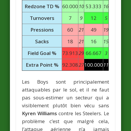
Redzone TD %
60.000
10
53.333
16
Turnovers
7
9
12
5
Pressions
60
21
49
19
Sacks
18
21
16
15
Field Goal %
73.913
29
66.667
3
Extra Point %
92.308
27
100.000
11
Les Boys sont principalement
attaquables par le sol, et il ne faut
pas sous-estimer un secteur qui a
visiblement plutôt bien vécu sans
Kyren Williams
contre les Steelers. Le
problème c’est que malgré cela,
l’attaque aérienne n’a jamais