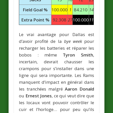
Field Goal %
100.000
1
84.210
14
Extra Point %
92.308
27
100.000
11
Le vrai avantage pour Dallas est
d’avoir profité de la
bye week
pour
recharger les batteries et réparer les
bobos : même
Tyron Smith
,
incertain, devrait chausser les
crampons pour s’installer dans une
ligne qui sera importante. Les Rams
manquent d’impact en général dans
les tranchées malgré
Aaron Donald
ou
Ernest Jones
, ce qui veut dire que
les locaux vont pouvoir contrôler le
cuir et l’horloge… pour peu qu’ils