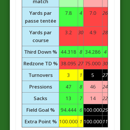
match
Yards par
7.8
4
7.0
26
passe tentée
Yards par
3.2
30
4.9
28
course
Third Down %
44.318
8
34.286
4
Redzone TD %
38.095
27
75.000
30
Turnovers
3
1
5
27
Pressions
47
8
46
24
Sacks
13
7
14
22
Field Goal %
94.444
6
100.000
25
Extra Point %
100.000
1
100.000
11