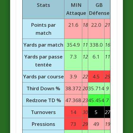
Stats
MIN
GB
Attaque
Défense
Points par
21.6
18
22.0
21
match
Yards par match
354.9
11
338.0
16
Yards par passe
7.3
12
6.1
11
tentée
Yards par course
3.9
22
4.5
25
Third Down %
38.372
20
35.714
9
Redzone TD %
47.368
23
45.454
7
Turnovers
14
30
5
27
Pressions
73
29
49
19