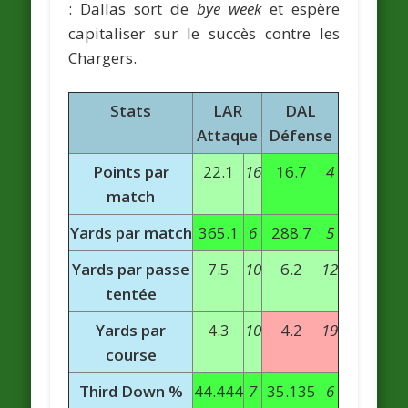
: Dallas sort de
bye week
et espère
capitaliser sur le succès contre les
Chargers.
Stats
LAR
DAL
Attaque
Défense
Points par
22.1
16
16.7
4
match
Yards par match
365.1
6
288.7
5
Yards par passe
7.5
10
6.2
12
tentée
Yards par
4.3
10
4.2
19
course
Third Down %
44.444
7
35.135
6