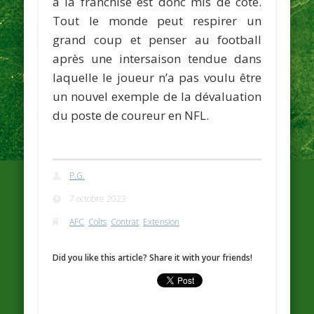
à la franchise est donc mis de côté.
Tout le monde peut respirer un
grand coup et penser au football
après une intersaison tendue dans
laquelle le joueur n’a pas voulu être
un nouvel exemple de la dévaluation
du poste de coureur en NFL.
P.G.
7 octobre 2023
AFC
,
Colts
,
Contrat
,
Extension
Did you like this article? Share it with your friends!