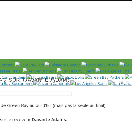
Huddle
 US)
Tag sur Davante Adams
IER / CLASSEMENT
NFL
DRAFT/COMBINE
ENCYCLOPÉDIE
 de Green Bay aujourd’hui (mais pas la seule au final).
 sur le receveur
Davante Adams
.