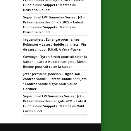
Huddle
dans
Snippets : Matchs du
Divisional Round
Super Bowl LVII Gameday Series : J-3 ~
Présentation des Chiefs 2022 – Latest
Huddle
dans
Snippets : Matchs du
Divisional Round
Jaguars/Jets : Échange pour James
Robinson – Latest Huddle
dans
Jets : Fin
de saison pour B.Hall, A.Vera-Tucker
Cowboys : Tyron Smith pourrait rater la
saison – Latest Huddle
dans
Jets : Mekhi
Becton pourrait rater la saison
Jets : Jermaine Johnson II signe son
contrat rookie – Latest Huddle
dans
Jets
: Contrat rookie signé pour Sauce
Gardner
Super Bowl LVI Gameday Series : J-2 ~
Présentation des Bengals 2021 – Latest
Huddle
dans
Snippets : Matchs du Wild
Card Round