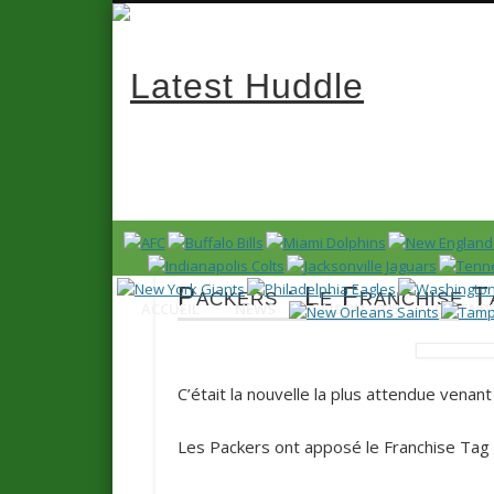
Latest 
News en français sur la NFL et le Football Américain (Foot
Packers : Le Franchise 
ACCUEIL
NEWS
SAISON 2025
CALENDR
C’était la nouvelle la plus attendue venant
Les Packers ont apposé le Franchise Tag