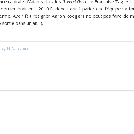
ance capitale d’Adams chez les
Green&Gold
. Le Franchise Tag est 
e dernier était en… 2010 !), donc il est à parier que l’équipe va to
terme. Avoir fait resigner
Aaron Rodgers
ne peut pas faire de m
e sortie dans un an…).
 Tag
,
NFC
,
Packers