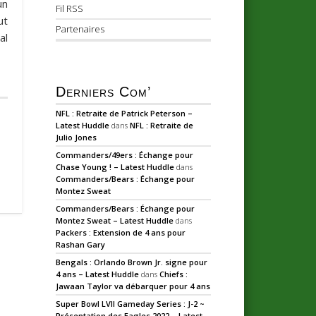
un
Fil RSS
ut
Partenaires
al
Derniers Com’
NFL : Retraite de Patrick Peterson –
Latest Huddle
dans
NFL : Retraite de
Julio Jones
Commanders/49ers : Échange pour
Chase Young ! – Latest Huddle
dans
Commanders/Bears : Échange pour
Montez Sweat
Commanders/Bears : Échange pour
Montez Sweat – Latest Huddle
dans
Packers : Extension de 4 ans pour
Rashan Gary
Bengals : Orlando Brown Jr. signe pour
4 ans – Latest Huddle
dans
Chiefs :
Jawaan Taylor va débarquer pour 4 ans
Super Bowl LVII Gameday Series : J-2 ~
Présentation des Eagles 2022 – Latest