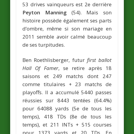
53 drives vainqueurs est 2e derrière
Peyton Manning
(54). Mais son
histoire possède également ses parts
d’ombre, même si son mariage en
2011 semble avoir calmé beaucoup
de ses turpitudes.
Ben Roethlisberger, futur
first ballot
Hall Of Famer
, se retire après 18
saisons et 249 matchs dont 247
comme titulaires + 23 matchs de
playoffs. Il a accumulé 5440 passes
réussies sur 8443 tentées (64.4%)
pour 64088 yards (5e de tous les
temps), 418 TDs (8e de tous les
temps), et 211 INTs + 515 courses
pour 1373 yards et 20 TDs. En