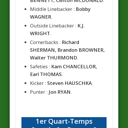
BENNETT, Clinton MCDONALD
.
Middle Linebacker :
Bobby
WAGNER
.
Outside Linebacker :
K.J.
WRIGHT
.
Cornerbacks :
Richard
SHERMAN, Brandon BROWNER,
Walter THURMOND
.
Safeties :
Kam CHANCELLOR,
Earl THOMAS
.
Kicker :
Steven HAUSCHKA
.
Punter :
Jon RYAN
.
1er Quart-Temps