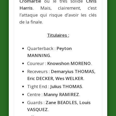
Cromartie
ou le très solide
Chris
Harris
. Mais, clairement, c’est
l’attaque qui risque d’avoir les clés
de la finale.
Titulaires :
Quarterback :
Peyton
MANNING
.
Coureur :
Knowshon MORENO
.
Receveurs :
Demaryius THOMAS,
Eric DECKER, Wes WELKER
.
Tight End :
Julius THOMAS
.
Centre :
Manny RAMIREZ
.
Guards :
Zane BEADLES, Louis
VASQUEZ
.