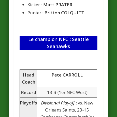
Kicker :
Matt PRATER
.
Punter :
Britton COLQUITT
.
Le champion NFC : Seattle
Seahawks
Head
Pete CARROLL
Coach
Record
13-3 (1er NFC West)
Playoffs
Divisional Playoff
: vs. New
Orleans Saints, 23-15
Conference Championship
: