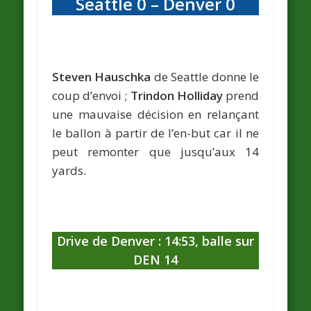
Seattle 0 – Denver 0
Steven Hauschka
de Seattle donne le
coup d’envoi ;
Trindon Holliday
prend
une mauvaise décision en relançant
le ballon à partir de l’en-but car il ne
peut remonter que jusqu’aux 14
yards.
Drive de Denver : 14:53, balle sur
DEN 14