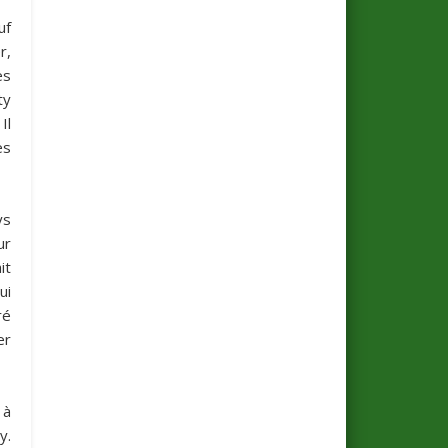
uf
r,
es
ty
Il
es
ys
ur
it
ui
ré
er
 à
y.