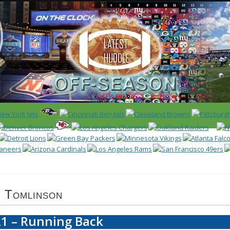
 US)
IER / CLASSEMENT
NFL
DRAFT/COMBINE
ENCYCLOPÉDIE
n Tomlinson
1 – Running Back