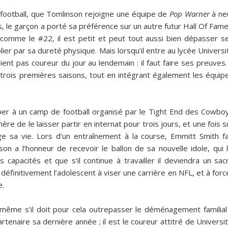
 football, que Tomlinson rejoigne une équipe de
Pop Warner
à ne
is, le garçon a porté sa préférence sur un autre futur Hall Of Fame
comme le #22, il est petit et peut tout aussi bien dépasser s
lier par sa dureté physique. Mais lorsqu’il entre au lycée Universi
nt pas coureur du jour au lendemain : il faut faire ses preuves. 
rois premières saisons, tout en intégrant également les équip
iper à un camp de football organisé par le Tight End des Cowbo
mère de le laisser partir en internat pour trois jours, et une fois s
ge sa vie. Lors d’un entraînement à la course, Emmitt Smith fa
on a l’honneur de recevoir le ballon de sa nouvelle idole, qui l
es capacités et que s’il continue à travailler il deviendra un sac
définitivement l’adolescent à viser une carrière en NFL, et à forc
e.
, même s’il doit pour cela outrepasser le déménagement familial
tenaire sa dernière année ; il est le coureur attitré de Universit