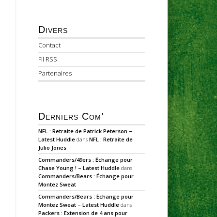
Divers
Contact
Fil RSS
Partenaires
Derniers Com’
NFL : Retraite de Patrick Peterson –
Latest Huddle
dans
NFL : Retraite de
Julio Jones
Commanders/49ers : Échange pour
Chase Young ! – Latest Huddle
dans
Commanders/Bears : Échange pour
Montez Sweat
Commanders/Bears : Échange pour
Montez Sweat – Latest Huddle
dans
Packers : Extension de 4 ans pour