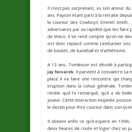
Il n’est pas surprenant, vu son amour du
ans. Payton étant parti à la retraite depu
le coureur des Cowboys Emmitt Smith ; 
adversaires par sa rapidité que les faire p
de Waco, il se rend compte qu’on ne devie
est donc replacé comme Linebacker ses t
de basket, de baseball et d’athlétisme.
A 13 ans, Tomlinson est décidé à partic
Jay Novacek
. Il parvient à convaincre sa 
place il va faire une rencontre qui chan
irruption dans la cohue générale. Tomlins
révèle qu’il l’a remarqué, qu’il a de bell
joueur. Cette interaction inopinée pousse 
le destin pour être coureur dans son lycé
Il obtient enfin ce qu’il espère en 1996
deux heures de route et loger chez un par