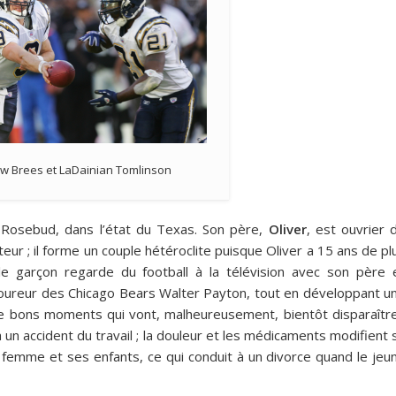
w Brees et LaDainian Tomlinson
à Rosebud, dans l’état du Texas. Son père,
Oliver
, est ouvrier 
teur ; il forme un couple hétéroclite puisque Oliver a 15 ans de pl
e garçon regarde du football à la télévision avec son père 
coureur des Chicago Bears Walter Payton, tout en développant u
e bons moments qui vont, malheureusement, bientôt disparaître
 un accident du travail ; la douleur et les médicaments modifient 
a femme et ses enfants, ce qui conduit à un divorce quand le jeu