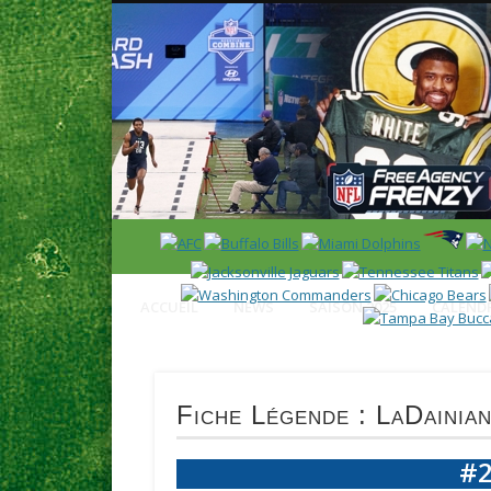
News en français sur la NFL et le Football Américain (Foot
ACCUEIL
NEWS
SAISON 2025
CALENDR
Fiche Légende : LaDainia
#2