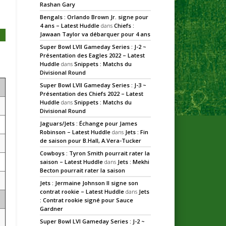
Rashan Gary
Bengals : Orlando Brown Jr. signe pour
4 ans – Latest Huddle
dans
Chiefs :
Jawaan Taylor va débarquer pour 4 ans
Super Bowl LVII Gameday Series : J-2 ~
Présentation des Eagles 2022 – Latest
Huddle
dans
Snippets : Matchs du
Divisional Round
Super Bowl LVII Gameday Series : J-3 ~
Présentation des Chiefs 2022 – Latest
Huddle
dans
Snippets : Matchs du
Divisional Round
Jaguars/Jets : Échange pour James
Robinson – Latest Huddle
dans
Jets : Fin
de saison pour B.Hall, A.Vera-Tucker
Cowboys : Tyron Smith pourrait rater la
saison – Latest Huddle
dans
Jets : Mekhi
Becton pourrait rater la saison
Jets : Jermaine Johnson II signe son
contrat rookie – Latest Huddle
dans
Jets
: Contrat rookie signé pour Sauce
Gardner
Super Bowl LVI Gameday Series : J-2 ~