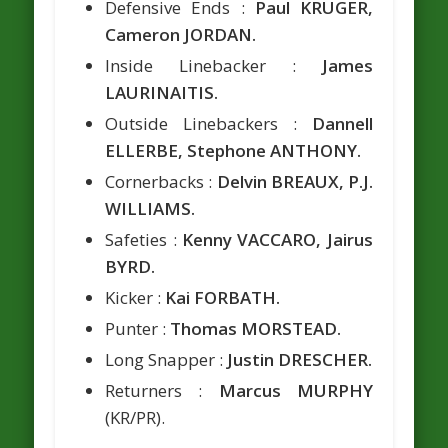
Defensive Ends :
Paul KRUGER,
Cameron JORDAN.
Inside Linebacker :
James
LAURINAITIS.
Outside Linebackers :
Dannell
ELLERBE, Stephone ANTHONY.
Cornerbacks :
Delvin BREAUX, P.J.
WILLIAMS.
Safeties :
Kenny VACCARO, Jairus
BYRD.
Kicker :
Kai FORBATH.
Punter :
Thomas MORSTEAD.
Long Snapper :
Justin DRESCHER.
Returners :
Marcus MURPHY
(KR/PR).