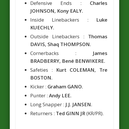
Defensive Ends :
Charles
JOHNSON, Kony EALY.
Inside Linebackers :
Luke
KUECHLY.
Outside Linebackers :
Thomas
DAVIS, Shaq THOMPSON.
Cornerbacks :
James
BRADBERRY, Bené BENWIKERE.
Safeties :
Kurt COLEMAN, Tre
BOSTON.
Kicker :
Graham GANO.
Punter :
Andy LEE.
Long Snapper :
J.J. JANSEN.
Returners :
Ted GINN JR
(KR/PR).