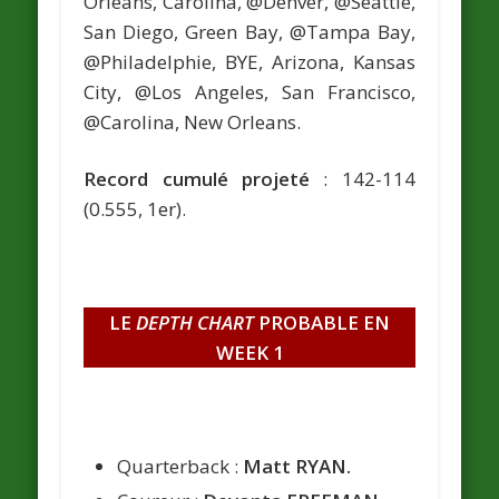
Orleans, Carolina, @Denver, @Seattle,
San Diego, Green Bay, @Tampa Bay,
@Philadelphie, BYE, Arizona, Kansas
City, @Los Angeles, San Francisco,
@Carolina, New Orleans.
Record cumulé projeté
: 142-114
(0.555, 1er).
LE
DEPTH CHART
PROBABLE EN
WEEK 1
Quarterback :
Matt RYAN.