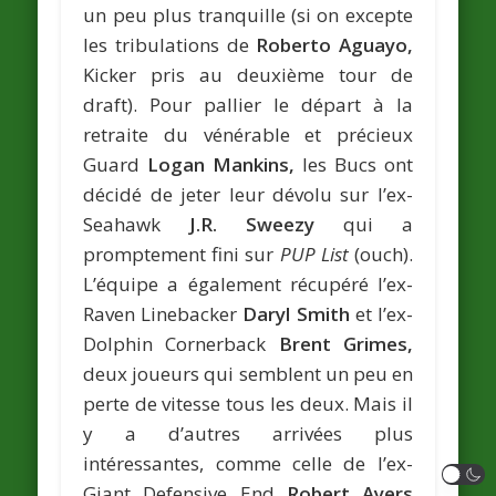
un peu plus tranquille (si on excepte
les tribulations de
Roberto Aguayo,
Kicker pris au deuxième tour de
draft). Pour pallier le départ à la
retraite du vénérable et précieux
Guard
Logan Mankins,
les Bucs ont
décidé de jeter leur dévolu sur l’ex-
Seahawk
J.R. Sweezy
qui a
promptement fini sur
PUP List
(ouch).
L’équipe a également récupéré l’ex-
Raven Linebacker
Daryl Smith
et l’ex-
Dolphin Cornerback
Brent Grimes,
deux joueurs qui semblent un peu en
perte de vitesse tous les deux. Mais il
y a d’autres arrivées plus
intéressantes, comme celle de l’ex-
Giant Defensive End
Robert Ayers