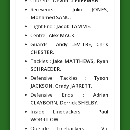
Coureur :
Devonta FREEMAN.
Receveurs :
Julio JONES,
Mohamed SANU.
Tight End :
Jacob TAMME.
Centre :
Alex MACK.
Guards :
Andy LEVITRE, Chris
CHESTER.
Tackles :
Jake MATTHEWS, Ryan
SCHRAEDER.
Defensive Tackles :
Tyson
JACKSON, Grady JARRETT.
Defensive Ends :
Adrian
CLAYBORN, Derrick SHELBY.
Inside Linebackers :
Paul
WORRILOW.
Outside Linebackers :
Vic