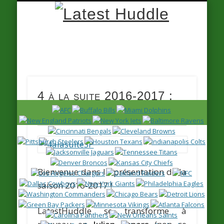
Latest
Huddle
4 à la suite 2016-2017 :
Preview de la NFC South
Bienvenue dans la présentation de la
saison 2016-2017 !
LatestHuddle se transforme à