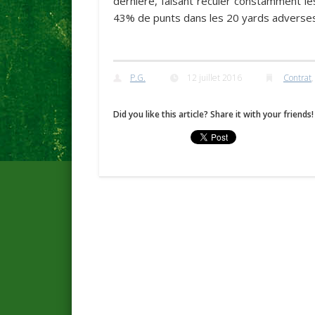
dernière, faisant reculer constamment l
43% de punts dans les 20 yards adverses
P.G.
12 juillet 2016
Contrat
Did you like this article? Share it with your friends!