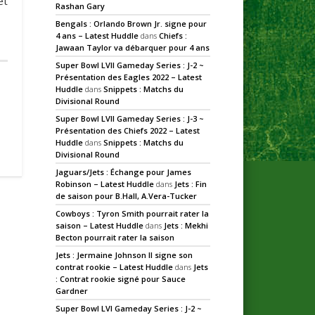
et
Rashan Gary
Bengals : Orlando Brown Jr. signe pour
4 ans – Latest Huddle
dans
Chiefs :
Jawaan Taylor va débarquer pour 4 ans
Super Bowl LVII Gameday Series : J-2 ~
Présentation des Eagles 2022 – Latest
Huddle
dans
Snippets : Matchs du
Divisional Round
Super Bowl LVII Gameday Series : J-3 ~
Présentation des Chiefs 2022 – Latest
Huddle
dans
Snippets : Matchs du
Divisional Round
Jaguars/Jets : Échange pour James
Robinson – Latest Huddle
dans
Jets : Fin
de saison pour B.Hall, A.Vera-Tucker
Cowboys : Tyron Smith pourrait rater la
saison – Latest Huddle
dans
Jets : Mekhi
Becton pourrait rater la saison
Jets : Jermaine Johnson II signe son
contrat rookie – Latest Huddle
dans
Jets
: Contrat rookie signé pour Sauce
Gardner
Super Bowl LVI Gameday Series : J-2 ~