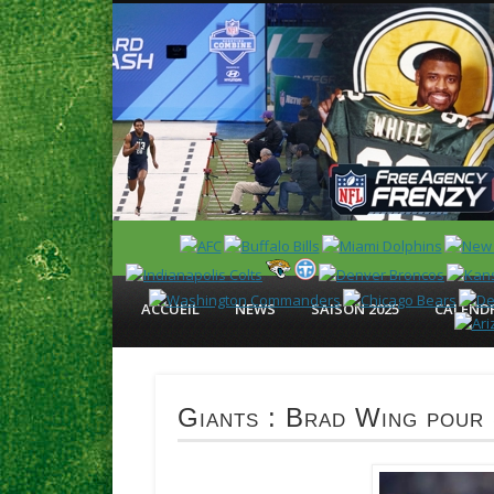
News en français sur la NFL et le Football Américain (Foot
ACCUEIL
NEWS
SAISON 2025
CALENDR
Giants : Brad Wing pour 