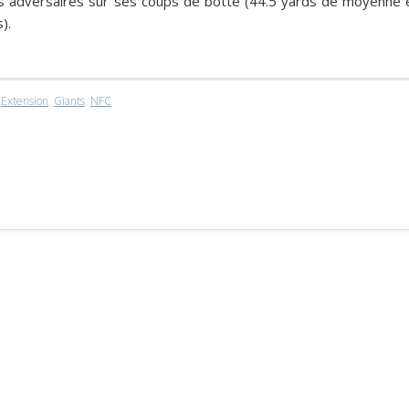
es adversaires sur ses coups de botte (44.5 yards de moyenne 
).
,
Extension
,
Giants
,
NFC