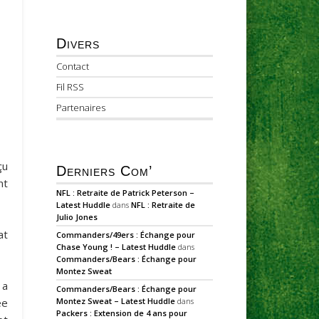
Divers
Contact
Fil RSS
Partenaires
çu
Derniers Com’
nt
NFL : Retraite de Patrick Peterson –
Latest Huddle
dans
NFL : Retraite de
Julio Jones
at
Commanders/49ers : Échange pour
Chase Young ! – Latest Huddle
dans
Commanders/Bears : Échange pour
Montez Sweat
 a
Commanders/Bears : Échange pour
Montez Sweat – Latest Huddle
dans
ée
Packers : Extension de 4 ans pour