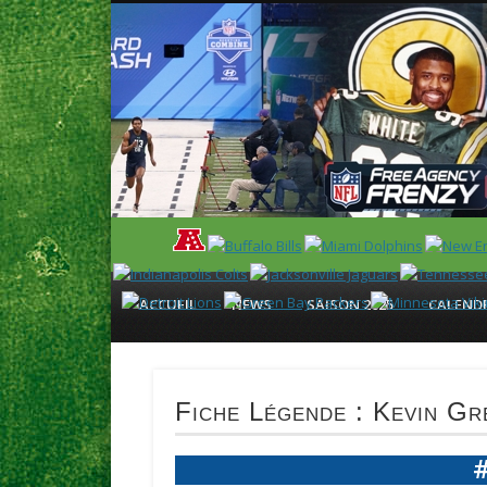
News en français sur la NFL et le Football Américain (Foot
ACCUEIL
NEWS
SAISON 2025
CALENDR
Fiche Légende : Kevin Gr
#