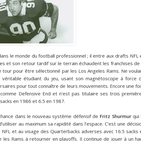
dans le monde du football professionnel ; il entre aux drafts NFL 
s et son retour tardif sur le terrain échaudent les franchises de 
ème tour pour être sélectionné par les Los Angeles Rams. Ne voula
n véritable étudiant du jeu, usant son magnétoscope à force 
saires pour tout connaître de leurs mouvements. Encore une foi
comme Defensive End et n’est pas titulaire ses trois premièr
sacks en 1986 et 6.5 en 1987.
a chance dans le nouveau système défensif de
Fritz Shurmur
qui 
’utiliser au maximum sa rapidité dans l’espace. C’est une décisi
a NFL et au visage des Quarterbacks adverses avec 16.5 sacks 
ide les Rams à retourner en playoffs. Il continue de jouer à un ha