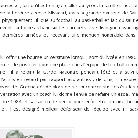
unesse ; lorsqu’il est en âge d’aller au lycée, la famille s’installe
he de la bordure avec le Missouri, dans la grande banlieue de Sain
physiquement : il joue au football, au basketball et fait du saut 
ouvent cantonné au banc sur les parquets, il se distingue davanta
eux dernières années et recevant une mention honorable dans 
i offrir une bourse universitaire lorsqu’il sort du lycée en 1980. 
burn et de postuler pour une place dans l’équipe de football com
e : il a rejoint la Garde Nationale pendant l’été et a suivi 
 l’a mis en retard par rapport aux autres ; de plus, il mesure 
Université. Greene décide alors de se concentrer sur ses études 
nversation avec un coach lui donne l’envie de refaire un essai, ma
dre 1984 et sa saison de senior pour enfin être titulaire, brilla
ie ; il est désigné meilleur défenseur de l’équipe avec 11 sac