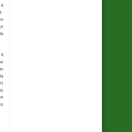
 à
t-
en
ge
la
Il
me
un
la
et
is
nt
ks