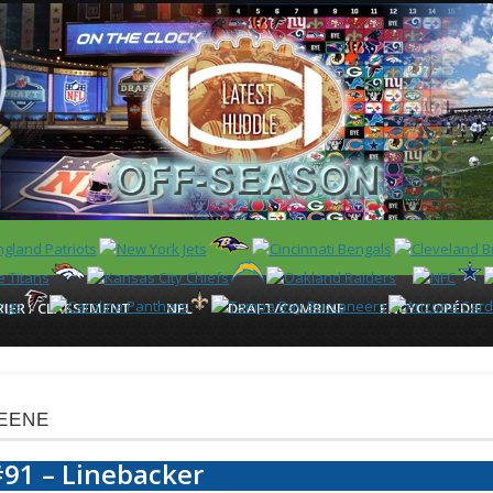
 US)
IER / CLASSEMENT
NFL
DRAFT/COMBINE
ENCYCLOPÉDIE
eene
91 – Linebacker