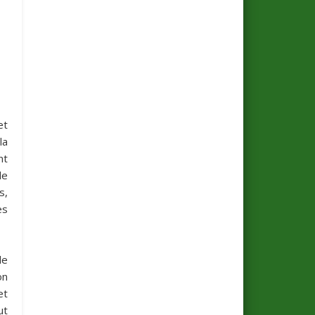
et
la
nt
de
s,
es
le
on
et
ut