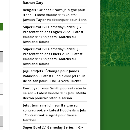
Rashan Gary
Bengals : Orlando Brown Jr. signe pour
4 ans – Latest Huddle
dans
Chiefs :
Jawaan Taylor va débarquer pour 4 ans
Super Bowl LVII Gameday Series : J-2 ~
Présentation des Eagles 2022 – Latest
Huddle
dans
Snippets : Matchs du
Divisional Round
Super Bowl LVII Gameday Series : J-3 ~
Présentation des Chiefs 2022 – Latest
Huddle
dans
Snippets : Matchs du
Divisional Round
Jaguars/Jets : Échange pour James
Robinson – Latest Huddle
dans
Jets : Fin
de saison pour B.Hall, A.Vera-Tucker
Cowboys : Tyron Smith pourrait rater la
saison – Latest Huddle
dans
Jets : Mekhi
Becton pourrait rater la saison
Jets : Jermaine Johnson II signe son
contrat rookie – Latest Huddle
dans
Jets
: Contrat rookie signé pour Sauce
Gardner
Super Bowl LVI Gameday Series : J-2 ~