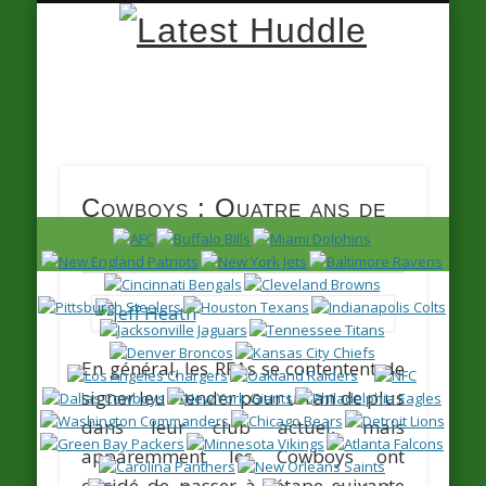
Latest
Huddle
Cowboys : Quatre ans de
plus pour Jeff Heath
En général, les RFAs se contentent de
signer leur tender pour un an de plus
dans leur club actuel, mais
apparemment les Cowboys ont
décidé de passer à l’étape suivante