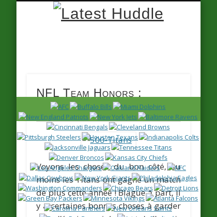
Latest
Huddle
NFL Team Honors :
Tennessee
Voyons les choses du bon côté, au
moins les Titans ont gagné un match
de plus cette année ! Blague à part, il
y a certaines bonnes choses à garder