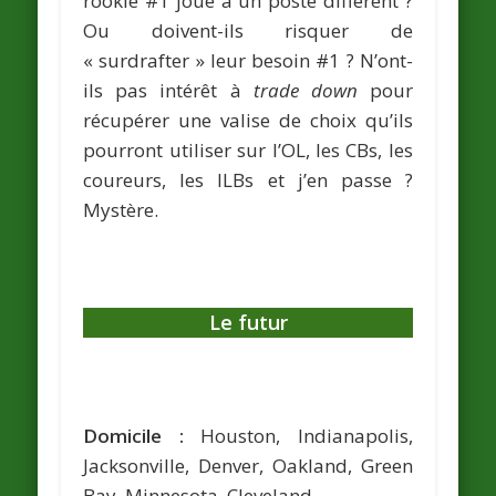
rookie #1 joue à un poste différent ?
Ou doivent-ils risquer de
« surdrafter » leur besoin #1 ? N’ont-
ils pas intérêt à
trade down
pour
récupérer une valise de choix qu’ils
pourront utiliser sur l’OL, les CBs, les
coureurs, les ILBs et j’en passe ?
Mystère.
Le futur
Domicile :
Houston, Indianapolis,
Jacksonville, Denver, Oakland, Green
Bay, Minnesota, Cleveland.