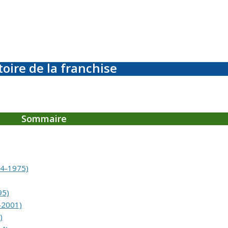
toire de la franchise
Sommaire
74-1975)
95)
-2001)
)