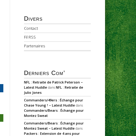
Divers
Contact
Fil RSS
Partenaires
Derniers Com’
NFL : Retraite de Patrick Peterson –
Latest Huddle
dans
NFL : Retraite de
Julio Jones
Commanders/49ers : Échange pour
Chase Young ! – Latest Huddle
dans
Commanders/Bears : Échange pour
Montez Sweat
Commanders/Bears : Échange pour
Montez Sweat – Latest Huddle
dans
Packers : Extension de 4 ans pour