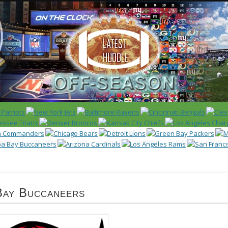
 US)
IER / CLASSEMENT
NFL
DRAFT/COMBINE
ENCYCLOPÉDIE
Bay Buccaneers