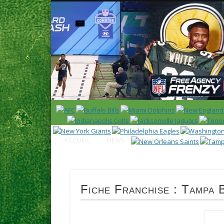
News en français sur la NFL et le Football Américain (Foot
ACCUEIL
NEWS
SAISON 2025
CALENDR
Fiche Franchise : Tampa 