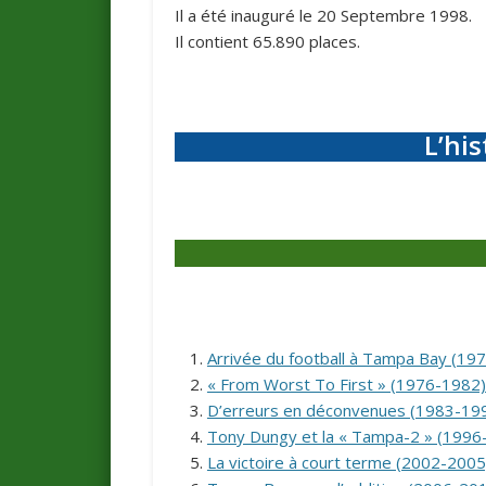
Il a été inauguré le 20 Septembre 1998.
Il contient 65.890 places.
L’his
Arrivée du football à Tampa Bay (19
« From Worst To First » (1976-1982)
D’erreurs en déconvenues (1983-19
Tony Dungy et la « Tampa-2 » (1996
La victoire à court terme (2002-2005