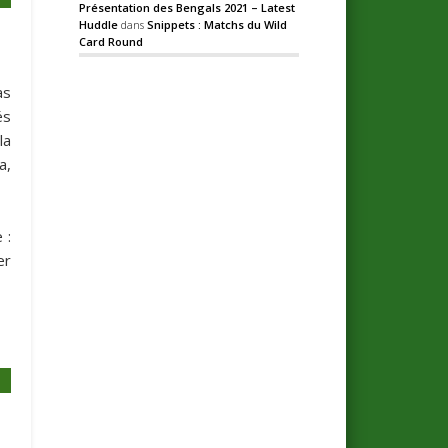
Présentation des Bengals 2021 – Latest
Huddle
dans
Snippets : Matchs du Wild
Card Round
as
és
la
a,
 :
er