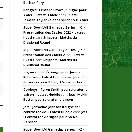
Rashan Gary
Bengals : Orlando Brown Jr. signe pour
4 ans – Latest Huddle
dans
Chiefs :
Jawaan Taylor va débarquer pour 4 ans
Super Bowl LVII Gameday Series : J-2 ~
Présentation des Eagles 2022 – Latest
Huddle
dans
Snippets : Matchs du
Divisional Round
Super Bowl LVII Gameday Series : J-3 ~
Présentation des Chiefs 2022 – Latest
Huddle
dans
Snippets : Matchs du
Divisional Round
Jaguars/Jets : Échange pour James
Robinson – Latest Huddle
dans
Jets : Fin
de saison pour B.Hall, A.Vera-Tucker
Cowboys : Tyron Smith pourrait rater la
saison – Latest Huddle
dans
Jets : Mekhi
Becton pourrait rater la saison
Jets : Jermaine Johnson II signe son
contrat rookie – Latest Huddle
dans
Jets
: Contrat rookie signé pour Sauce
Gardner
Super Bowl LVI Gameday Series : J-2 ~