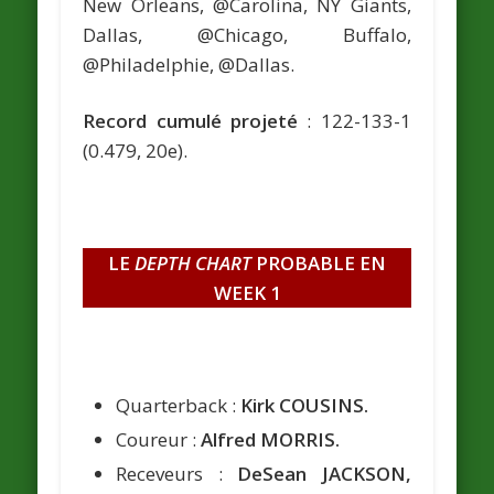
New Orleans, @Carolina, NY Giants,
Dallas, @Chicago, Buffalo,
@Philadelphie, @Dallas.
Record cumulé projeté
: 122-133-1
(0.479, 20e).
LE
DEPTH CHART
PROBABLE EN
WEEK 1
Quarterback :
Kirk COUSINS.
Coureur :
Alfred MORRIS.
Receveurs :
DeSean JACKSON,