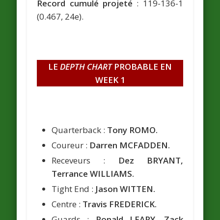
Record cumulé projeté
: 119-136-1
(0.467, 24e).
LE
DEPTH CHART
PROBABLE EN
WEEK 1
Quarterback :
Tony ROMO.
Coureur :
Darren MCFADDEN.
Receveurs :
Dez BRYANT,
Terrance WILLIAMS.
Tight End :
Jason WITTEN.
Centre :
Travis FREDERICK.
Guards :
Ronald LEARY, Zack