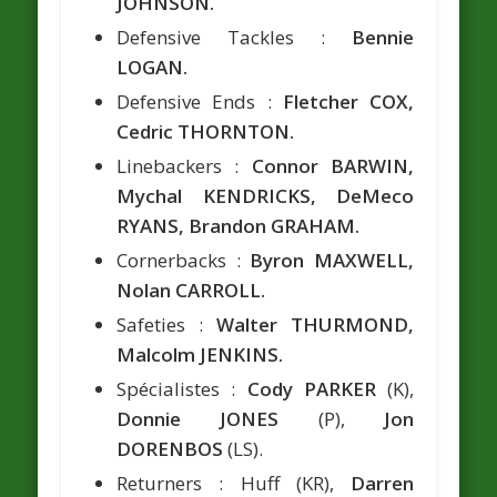
JOHNSON.
Defensive Tackles :
Bennie
LOGAN.
Defensive Ends :
Fletcher COX,
Cedric THORNTON.
Linebackers :
Connor BARWIN,
Mychal KENDRICKS, DeMeco
RYANS, Brandon GRAHAM.
Cornerbacks :
Byron MAXWELL,
Nolan CARROLL.
Safeties :
Walter THURMOND,
Malcolm JENKINS.
Spécialistes :
Cody PARKER
(K),
Donnie JONES
(P),
Jon
DORENBOS
(LS).
Returners : Huff (KR),
Darren