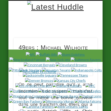
Latest
Huddle
49ers : Michael Wilhoite
signe son tender
On ne peut pas dire qu’il y avait
énormément de suspense, mais c’est
tout de même une bonne nouvelle
dans une franchise des 49ers qui a
vu partir
Patrick Willis
et
Chris