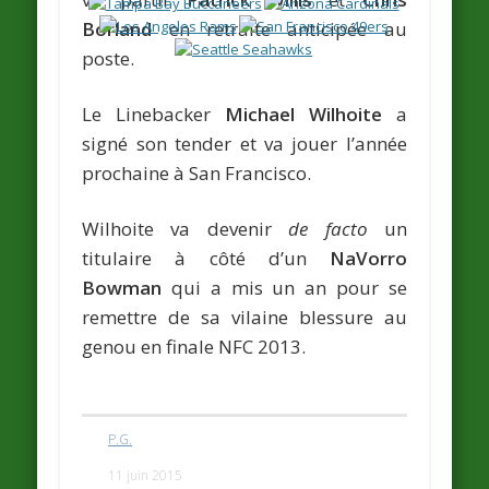
Borland
en retraite anticipée au
poste.
Le Linebacker
Michael Wilhoite
a
signé son tender et va jouer l’année
prochaine à San Francisco.
Wilhoite va devenir
de facto
un
titulaire à côté d’un
NaVorro
Bowman
qui a mis un an pour se
remettre de sa vilaine blessure au
genou en finale NFC 2013.
P.G.
11 juin 2015