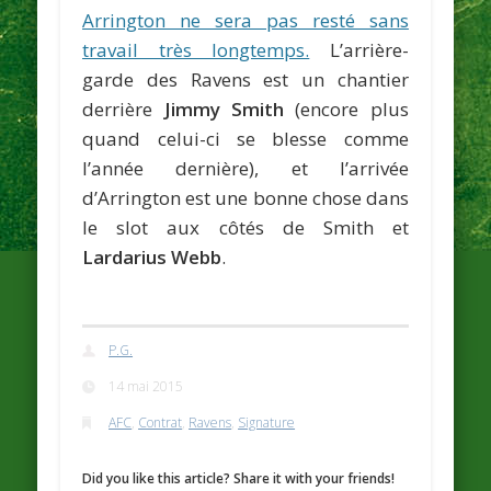
Arrington ne sera pas resté sans
travail très longtemps.
L’arrière-
garde des Ravens est un chantier
derrière
Jimmy Smith
(encore plus
quand celui-ci se blesse comme
l’année dernière), et l’arrivée
d’Arrington est une bonne chose dans
le slot aux côtés de Smith et
Lardarius Webb
.
P.G.
14 mai 2015
AFC
,
Contrat
,
Ravens
,
Signature
Did you like this article? Share it with your friends!