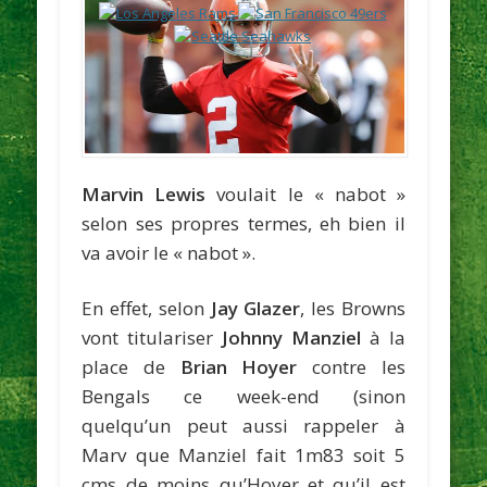
Marvin Lewis
voulait le « nabot »
selon ses propres termes, eh bien il
va avoir le « nabot ».
En effet, selon
Jay Glazer
, les Browns
vont titulariser
Johnny Manziel
à la
place de
Brian Hoyer
contre les
Bengals ce week-end (sinon
quelqu’un peut aussi rappeler à
Marv que Manziel fait 1m83 soit 5
cms de moins qu’Hoyer et qu’il est