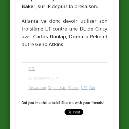
Baker
, sur IR depuis la présaison.
Atlanta va donc devoir utiliser son
troisième LT contre une DL de Cincy
avec
Carlos Dunlap, Domata Peko
et
autre
Geno Atkins
.
P.G.
12 septembre 2014
Déclaration
,
Depth-chart
,
Falcons
,
NFC
,
Out
Did you like this article? Share it with your friends!