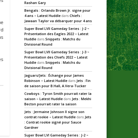
Rashan Gary
Bengals : Orlando Brown Jr. signe pour
4 ans – Latest Huddle
dans
Chiefs :
Jawaan Taylor va débarquer pour 4 ans
ue
Super Bowl LVII Gameday Series : J-2 ~
rd
Présentation des Eagles 2022 – Latest
ns
Huddle
dans
Snippets : Matchs du
Divisional Round
Super Bowl LVII Gameday Series : J-3 ~
Présentation des Chiefs 2022 – Latest
es
Huddle
dans
Snippets : Matchs du
Divisional Round
Jaguars/Jets : Échange pour James
Robinson – Latest Huddle
dans
Jets : Fin
de saison pour B.Hall, A.Vera-Tucker
Cowboys : Tyron Smith pourrait rater la
saison – Latest Huddle
dans
Jets : Mekhi
Becton pourrait rater la saison
Jets : Jermaine Johnson II signe son
contrat rookie – Latest Huddle
dans
Jets
: Contrat rookie signé pour Sauce
Gardner
Super Bowl LVI Gameday Series : J-2 ~