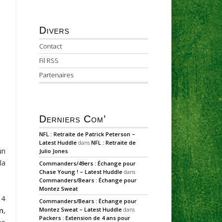
Divers
Contact
Fil RSS
Partenaires
Derniers Com’
NFL : Retraite de Patrick Peterson –
Latest Huddle
dans
NFL : Retraite de
un
Julio Jones
la
Commanders/49ers : Échange pour
Chase Young ! – Latest Huddle
dans
Commanders/Bears : Échange pour
Montez Sweat
 4
Commanders/Bears : Échange pour
n
,
Montez Sweat – Latest Huddle
dans
Packers : Extension de 4 ans pour
es