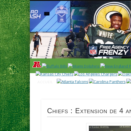
News en français sur la NFL et le Football Américain (Foot
ACCUEIL
NEWS
SAISON 2025
CALENDR
Chiefs : Extension de 4 