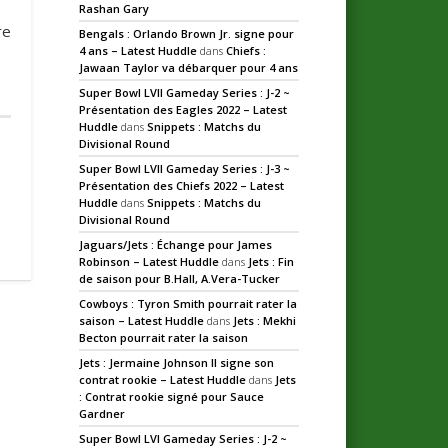
Rashan Gary
re
Bengals : Orlando Brown Jr. signe pour
4 ans – Latest Huddle
dans
Chiefs :
Jawaan Taylor va débarquer pour 4 ans
Super Bowl LVII Gameday Series : J-2 ~
Présentation des Eagles 2022 – Latest
Huddle
dans
Snippets : Matchs du
Divisional Round
Super Bowl LVII Gameday Series : J-3 ~
Présentation des Chiefs 2022 – Latest
Huddle
dans
Snippets : Matchs du
Divisional Round
Jaguars/Jets : Échange pour James
Robinson – Latest Huddle
dans
Jets : Fin
de saison pour B.Hall, A.Vera-Tucker
Cowboys : Tyron Smith pourrait rater la
saison – Latest Huddle
dans
Jets : Mekhi
Becton pourrait rater la saison
Jets : Jermaine Johnson II signe son
contrat rookie – Latest Huddle
dans
Jets
: Contrat rookie signé pour Sauce
Gardner
Super Bowl LVI Gameday Series : J-2 ~