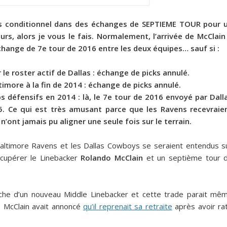
uès conditionnel dans des échanges de SEPTIEME TOUR pour 
urs, alors je vous le fais. Normalement, l’arrivée de McClain
hange de 7e tour de 2016 entre les deux équipes… sauf si :
le roster actif de Dallas : échange de picks annulé.
timore à la fin de 2014 : échange de picks annulé.
 défensifs en 2014 : là, le 7e tour de 2016 envoyé par Dall
. Ce qui est très amusant parce que les Ravens recevraie
n’ont jamais pu aligner une seule fois sur le terrain.
altimore Ravens et les Dallas Cowboys se seraient entendus s
cupérer le Linebacker
Rolando McClain
et un septième tour 
che d’un nouveau Middle Linebacker et cette trade parait mê
, McClain avait annoncé
qu’il reprenait sa retraite
après avoir ra