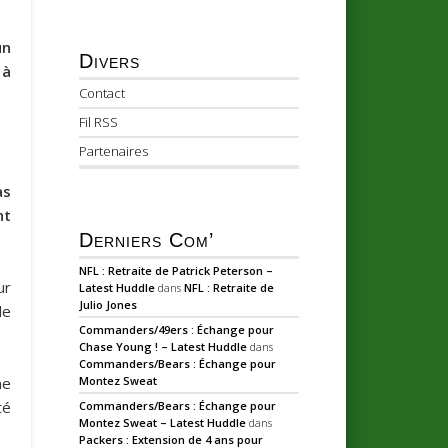
un
Divers
 à
Contact
Fil RSS
Partenaires
as
nt
Derniers Com’
NFL : Retraite de Patrick Peterson –
ur
Latest Huddle
dans
NFL : Retraite de
Julio Jones
de
Commanders/49ers : Échange pour
Chase Young ! – Latest Huddle
dans
Commanders/Bears : Échange pour
me
Montez Sweat
té
Commanders/Bears : Échange pour
Montez Sweat – Latest Huddle
dans
Packers : Extension de 4 ans pour