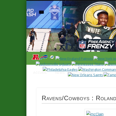
News en français sur la NFL et le Football Américain (Foot
ACCUEIL
NEWS
SAISON 2025
CALENDR
Ravens/Cowboys : Rolan