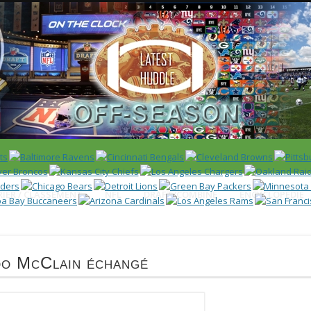
 US)
IER / CLASSEMENT
NFL
DRAFT/COMBINE
ENCYCLOPÉDIE
do McClain échangé