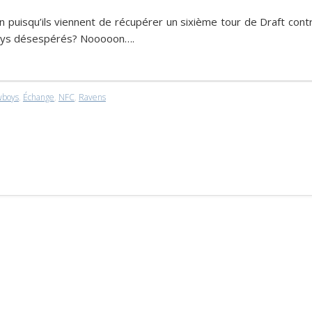
n puisqu’ils viennent de récupérer un sixième tour de Draft cont
wboys désespérés? Nooooon….
wboys
,
Échange
,
NFC
,
Ravens