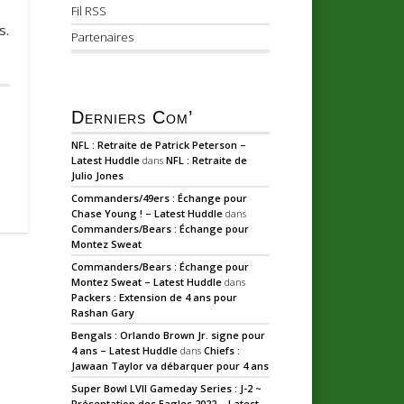
Fil RSS
s.
Partenaires
Derniers Com’
NFL : Retraite de Patrick Peterson –
Latest Huddle
dans
NFL : Retraite de
Julio Jones
Commanders/49ers : Échange pour
Chase Young ! – Latest Huddle
dans
Commanders/Bears : Échange pour
Montez Sweat
Commanders/Bears : Échange pour
Montez Sweat – Latest Huddle
dans
Packers : Extension de 4 ans pour
Rashan Gary
Bengals : Orlando Brown Jr. signe pour
4 ans – Latest Huddle
dans
Chiefs :
Jawaan Taylor va débarquer pour 4 ans
Super Bowl LVII Gameday Series : J-2 ~
Présentation des Eagles 2022 – Latest