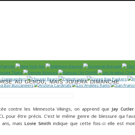
Huddle
 US)
orse au genou, mais jouera dimanche
IER / CLASSEMENT
NFL
DRAFT/COMBINE
ENCYCLOPÉDIE
tée contre les Minnesota Vikings, on apprend que
Jay Cutler
 pour être précis. C’est le même genre de blessure qui l’ava
ux ans, mais
Lovie Smith
indique que cette fois-ci elle est moi