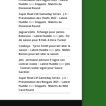
Huddle
dans
Snippets : Matchs du
Divisional Round
Super Bowl LVII Gameday Series : J-3 ~
Présentation des Chiefs 2022 – Latest
Huddle
dans
Snippets : Matchs du
Divisional Round
Jaguars/Jets : Échange pour James
Robinson – Latest Huddle
dans
Jets : Fin
de saison pour B.Hall, A.Vera-Tucker
Cowboys : Tyron Smith pourrait rater la
saison – Latest Huddle
dans
Jets : Mekhi
Becton pourrait rater la saison
Jets : Jermaine Johnson II signe son
contrat rookie – Latest Huddle
dans
Jets
: Contrat rookie signé pour Sauce
Gardner
Super Bowl LVI Gameday Series : J-2 ~
Présentation des Bengals 2021 – Latest
Huddle
dans
Snippets : Matchs du Wild
Card Round