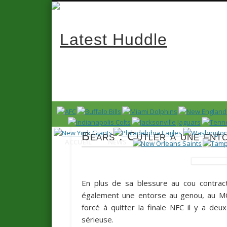
Latest 
News en français sur la NFL et le Football Américain (Foot
Bears : Cutler a une ent
ACCUEIL
NEWS
SAISON 2025
CALENDR
En plus de sa blessure au cou contrac
également une entorse au genou, au MCL
forcé à quitter la finale NFC il y a de
sérieuse.