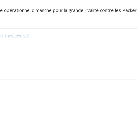
e opérationnel dimanche pour la grande rivalité contre les Packer
rs
,
Blessures
,
NFC