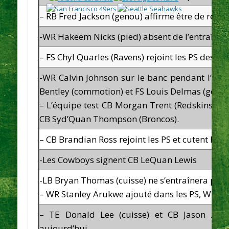
– RB Fred Jackson (genou) affirme être de reto
-WR Hakeem Nicks (pied) absent de l’entraîne
– FS Chyl Quarles (Ravens) rejoint les PS des Pat
-WR Calvin Johnson sur le banc pendant l’ent
Bentley (commotion) et FS Louis Delmas (geno
– L’équipe test CB Morgan Trent (Redskins), SS
CB Syd’Quan Thompson (Broncos).
– CB Brandian Ross rejoint les PS et cutent RB 
-Les Cowboys signent CB LeQuan Lewis
-LB Bryan Thomas (cuisse) ne s’entraînera pas
– WR Stanley Arukwe ajouté dans les PS, WR Roy
– TE Donald Lee (cuisse) et CB Jason Alle
aujourd’hui