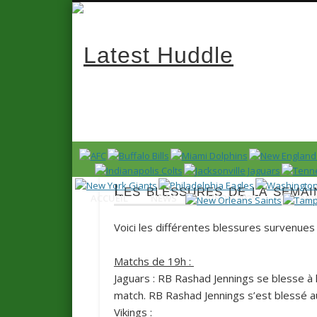
Latest 
News en français sur la NFL et le Football Américain (Foot
Les blessures de la semai
ACCUEIL
NEWS
SAISON 2025
CALENDR
Voici les différentes blessures survenues
Matchs de 19h :
Jaguars
: RB Rashad Jennings se blesse à l
match. RB Rashad Jennings s’est blessé a
Vikings
: