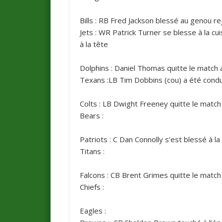
Bills
: RB Fred Jackson blessé au genou rejo
Jets
: WR Patrick Turner se blesse à la c
à la tête
Dolphins
: Daniel Thomas quitte le matc
Texans
:LB Tim Dobbins (cou) a été condui
Colts
: LB Dwight Freeney quitte le match
Bears
:
Patriots
: C Dan Connolly s’est blessé à la
Titans
:
Falcons
: CB Brent Grimes quitte le match
Chiefs
:
Eagles
: