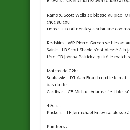
Browns
:
CB Sheldon Brown touché à l’ép
Rams
:C Scott Wells se blesse au pied, O
choc au cou
Lions
: . CB Bill Bentley a subit une commo
Redskins
: WR Pierre Garcon se blesse au
Saints
: LB Scott Shanle s’est blessé à la
tête. CB Johnny Patrick a quitté le match 
Matchs de 22h
:
Seahawks
: DT Alan Branch quitte le mat
bas du dos
Cardinals
: CB Michael Adams s’est blessé
49ers
:
Packers
: TE Jermichael Finley se blesse à 
Panthers
: