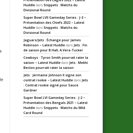
Huddle
dans
Snippets : Matchs du
Divisional Round
Super Bowl LVII Gameday Series : J-3 ~
Présentation des Chiefs 2022 – Latest
Huddle
dans
Snippets : Matchs du
Divisional Round
Jaguars/Jets : Échange pour James
Robinson – Latest Huddle
dans
Jets : Fin
a
de saison pour B.Hall, A.Vera-Tucker
Cowboys : Tyron Smith pourrait rater la
saison – Latest Huddle
dans
Jets : Mekhi
Becton pourrait rater la saison
Jets : Jermaine Johnson II signe son
le
contrat rookie – Latest Huddle
dans
Jets
: Contrat rookie signé pour Sauce
Gardner
Super Bowl LVI Gameday Series : J-2 ~
Présentation des Bengals 2021 – Latest
Huddle
dans
Snippets : Matchs du Wild
Card Round