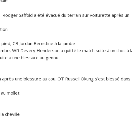
aule
T Rodger Saffold a été évacué du terrain sur voiturette après un
tion
 pied, CB Jordan Bernstine à la jambe
 jambe, WR Devery Henderson a quitté le match suite à un choc à l
suite à une blessure au genou
ch après une blessure au cou. OT Russell Okung s’est blessé dans 
 au mollet
la cheville