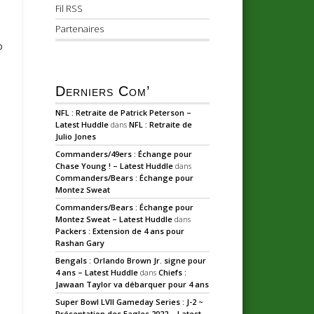
Fil RSS
Partenaires
p
Derniers Com’
NFL : Retraite de Patrick Peterson –
Latest Huddle
dans
NFL : Retraite de
Julio Jones
Commanders/49ers : Échange pour
Chase Young ! – Latest Huddle
dans
Commanders/Bears : Échange pour
Montez Sweat
Commanders/Bears : Échange pour
Montez Sweat – Latest Huddle
dans
Packers : Extension de 4 ans pour
Rashan Gary
Bengals : Orlando Brown Jr. signe pour
4 ans – Latest Huddle
dans
Chiefs :
Jawaan Taylor va débarquer pour 4 ans
Super Bowl LVII Gameday Series : J-2 ~
Présentation des Eagles 2022 – Latest