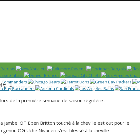
Huddle
 US)
ne 1
IER / CLASSEMENT
NFL
DRAFT/COMBINE
ENCYCLOPÉDIE
 lors de la première semaine de saison régulière :
a jambe. OT Eben Britton touché à la cheville est out pour le
u genou OG Uche Nwaneri s’est blessé à la cheville