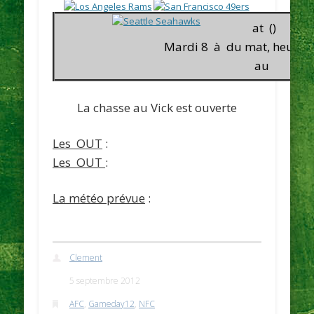
at ()
Mardi 8 à du mat, heure f
au
La chasse au Vick est ouverte
Les OUT
:
Les OUT
:
La météo prévue
:
Clement
5 septembre 2012
AFC
,
Gameday12
,
NFC