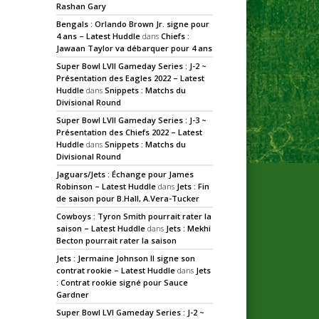
Rashan Gary
Bengals : Orlando Brown Jr. signe pour
4 ans – Latest Huddle
dans
Chiefs :
Jawaan Taylor va débarquer pour 4 ans
Super Bowl LVII Gameday Series : J-2 ~
Présentation des Eagles 2022 – Latest
Huddle
dans
Snippets : Matchs du
Divisional Round
Super Bowl LVII Gameday Series : J-3 ~
Présentation des Chiefs 2022 – Latest
Huddle
dans
Snippets : Matchs du
Divisional Round
Jaguars/Jets : Échange pour James
Robinson – Latest Huddle
dans
Jets : Fin
de saison pour B.Hall, A.Vera-Tucker
Cowboys : Tyron Smith pourrait rater la
saison – Latest Huddle
dans
Jets : Mekhi
Becton pourrait rater la saison
Jets : Jermaine Johnson II signe son
contrat rookie – Latest Huddle
dans
Jets
: Contrat rookie signé pour Sauce
Gardner
Super Bowl LVI Gameday Series : J-2 ~