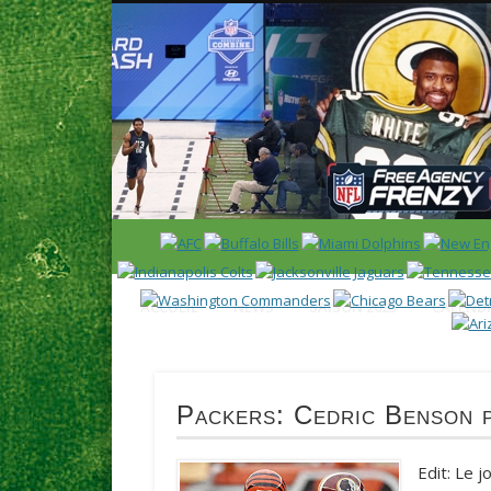
News en français sur la NFL et le Football Américain (Foot
ACCUEIL
NEWS
SAISON 2025
CALENDR
Packers: Cedric Benson 
Edit: Le j