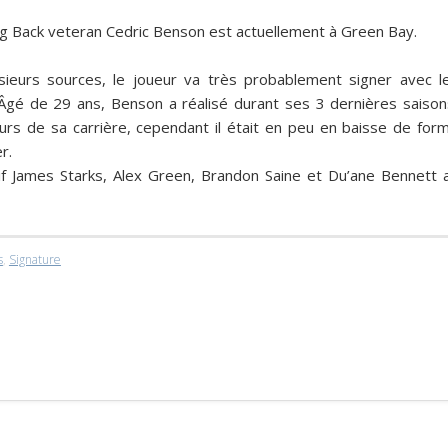
ng Back veteran
Cedric Benson
est actuellement à Green Bay.
sieurs sources, le joueur va très probablement signer avec l
Âgé de 29 ans, Benson a réalisé durant ses 3 dernières saison
eurs de sa carrière, cependant il était en peu en baisse de for
er.
if
James Starks
,
Alex Green
,
Brandon Saine
et
Du’ane Bennett
s
,
Signature