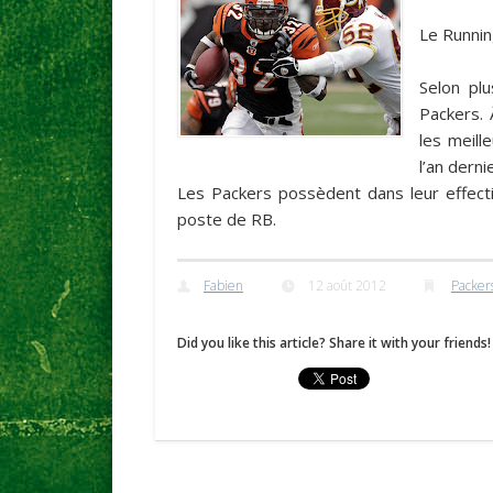
Le Runni
Selon plu
Packers. 
les meill
l’an derni
Les Packers possèdent dans leur effect
poste de RB.
Fabien
12 août 2012
Packer
Did you like this article? Share it with your friends!