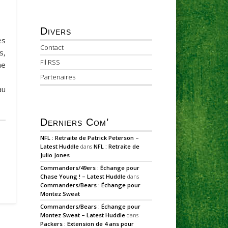
Divers
es
Contact
s,
Fil RSS
me
Partenaires
au
Derniers Com’
NFL : Retraite de Patrick Peterson –
Latest Huddle
dans
NFL : Retraite de
Julio Jones
Commanders/49ers : Échange pour
Chase Young ! – Latest Huddle
dans
Commanders/Bears : Échange pour
Montez Sweat
Commanders/Bears : Échange pour
Montez Sweat – Latest Huddle
dans
Packers : Extension de 4 ans pour