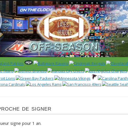
 US)
IER / CLASSEMENT
NFL
DRAFT/COMBINE
ENCYCLOPÉDIE
proche de signer
oueur signe pour 1 an.