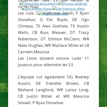
rapprocher des 53 qui feront le
roster final.
Les cuts:
CB Alphonso Smith, P Ryan
Donahue, G Pat Boyle, DE Ugo
Chinasa, TE Alex Gottlieb, TE Austin
Wells, CB Ross Weaver, DT Tracy
Robertson, DT Edmon McClam, WR
Nate Hughes, WR Wallace Miles et LB
Carmen Messina
Les Lions doivent encore cuter 11
joueurs pour atteindre les 53.
L’équipe cut également OG Rodney
Austin, DE Everette Brown, CB
Reshard Langford, WR Lance Long,
CB Justin Miller et WR Maurice
Stovall. P Ryan Donahue