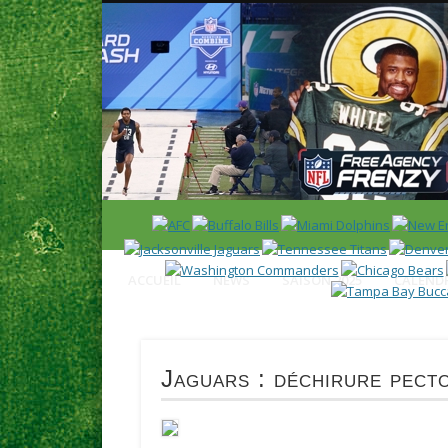
News en français sur la NFL et le Football Américain (Foot
ACCUEIL
NEWS
SAISON 2025
CALENDR
Jaguars : déchirure pect