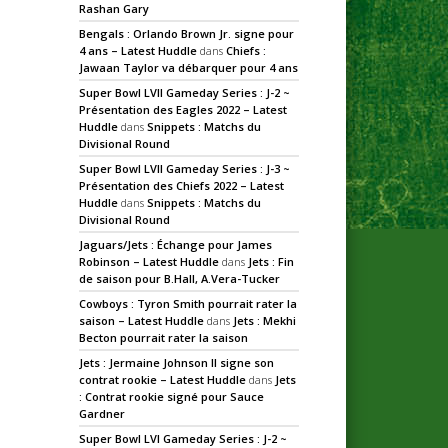
Rashan Gary
Bengals : Orlando Brown Jr. signe pour
4 ans – Latest Huddle
dans
Chiefs :
Jawaan Taylor va débarquer pour 4 ans
Super Bowl LVII Gameday Series : J-2 ~
Présentation des Eagles 2022 – Latest
Huddle
dans
Snippets : Matchs du
Divisional Round
Super Bowl LVII Gameday Series : J-3 ~
Présentation des Chiefs 2022 – Latest
Huddle
dans
Snippets : Matchs du
Divisional Round
Jaguars/Jets : Échange pour James
Robinson – Latest Huddle
dans
Jets : Fin
de saison pour B.Hall, A.Vera-Tucker
Cowboys : Tyron Smith pourrait rater la
saison – Latest Huddle
dans
Jets : Mekhi
Becton pourrait rater la saison
Jets : Jermaine Johnson II signe son
contrat rookie – Latest Huddle
dans
Jets
: Contrat rookie signé pour Sauce
Gardner
Super Bowl LVI Gameday Series : J-2 ~