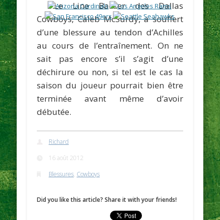
Le Line Backer des Dallas
Cowboys,
Caleb McSurdy
, a souffert
d’une blessure au tendon d’Achilles
au cours de l’entraînement. On ne
sait pas encore s’il s’agit d’une
déchirure ou non, si tel est le cas la
saison du joueur pourrait bien être
terminée avant même d’avoir
débutée.
Richard
16 août 2012
Blessures
,
Cowboys
Did you like this article? Share it with your friends!