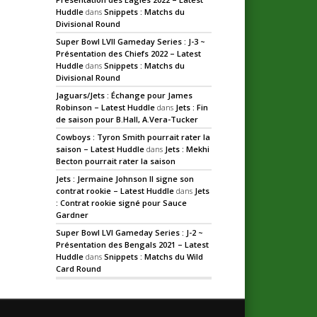
Huddle
dans
Snippets : Matchs du
Divisional Round
Super Bowl LVII Gameday Series : J-3 ~
Présentation des Chiefs 2022 – Latest
Huddle
dans
Snippets : Matchs du
Divisional Round
Jaguars/Jets : Échange pour James
Robinson – Latest Huddle
dans
Jets : Fin
de saison pour B.Hall, A.Vera-Tucker
Cowboys : Tyron Smith pourrait rater la
saison – Latest Huddle
dans
Jets : Mekhi
Becton pourrait rater la saison
Jets : Jermaine Johnson II signe son
contrat rookie – Latest Huddle
dans
Jets
: Contrat rookie signé pour Sauce
Gardner
Super Bowl LVI Gameday Series : J-2 ~
Présentation des Bengals 2021 – Latest
Huddle
dans
Snippets : Matchs du Wild
Card Round