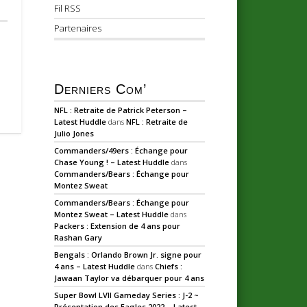
Fil RSS
Partenaires
Derniers Com’
NFL : Retraite de Patrick Peterson –
Latest Huddle
dans
NFL : Retraite de
Julio Jones
Commanders/49ers : Échange pour
Chase Young ! – Latest Huddle
dans
Commanders/Bears : Échange pour
Montez Sweat
Commanders/Bears : Échange pour
Montez Sweat – Latest Huddle
dans
Packers : Extension de 4 ans pour
Rashan Gary
Bengals : Orlando Brown Jr. signe pour
4 ans – Latest Huddle
dans
Chiefs :
Jawaan Taylor va débarquer pour 4 ans
Super Bowl LVII Gameday Series : J-2 ~
Présentation des Eagles 2022 – Latest