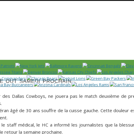
Huddle
 US)
 out samedi prochain
IER / CLASSEMENT
NFL
DRAFT/COMBINE
ENCYCLOPÉDIE
ker des Dallas Cowboys, ne jouera pas le match deuxième de pr
.
téran âgé de 30 ans souffre de la cuisse gauche. Cette douleur e
ment.
le staff médical, le HC a informé les journalistes que la blessu
de retour la semaine prochaine.