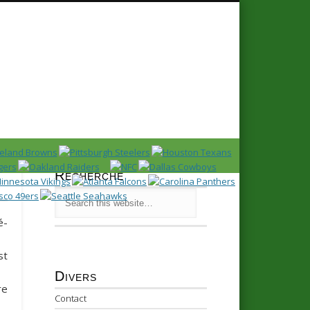
Recherche
é-
st
Divers
re
Contact