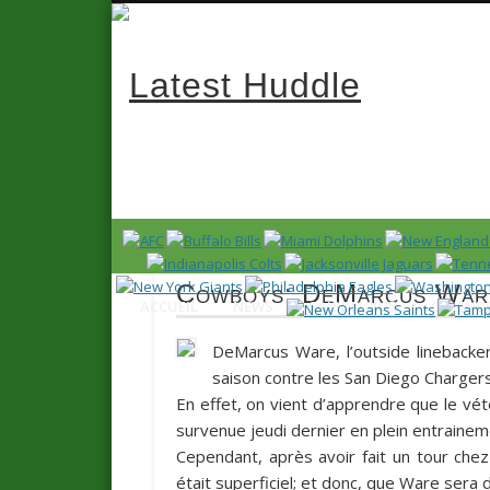
Latest 
News en français sur la NFL et le Football Américain (Foot
Cowboys: DeMarcus Ware
ACCUEIL
NEWS
SAISON 2025
CALENDR
DeMarcus Ware
, l’outside linebac
saison contre les San Diego Chargers
En effet, on vient d’apprendre que le vé
survenue jeudi dernier en plein entraine
Cependant, après avoir fait un tour chez 
était superficiel; et donc, que Ware sera 